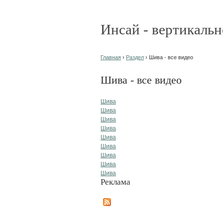
Инсай - вертикальн
Главная
›
Раздел
› Шива - все видео
Шива - все видео
Шива
Шива
Шива
Шива
Шива
Шива
Шива
Шива
Шива
Реклама