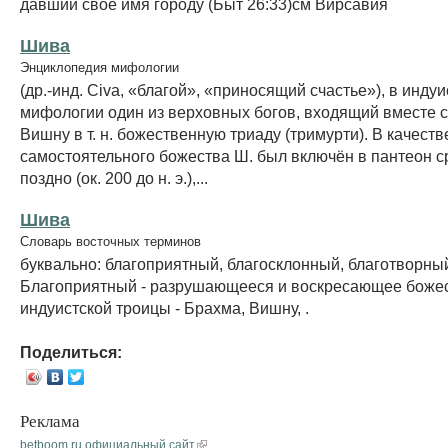
давший свое имя городу (Быт 26:33)см Вирсавия
Шива
Энциклопедия мифологии
(др.-инд. Civa, «благой», «приносящий счастье»), в инду
мифологии один из верховных богов, входящий вместе 
Вишну в т. н. божественную триаду (тримурти). В качеств
самостоятельного божества Ш. был включён в пантеон 
поздно (ок. 200 до н. э.),...
Шива
Словарь восточных терминов
буквально: благоприятный, благосклонный, благотворны
Благоприятный - разрушающееся и воскресающее божес
индуистской троицы - Брахма, Вишну, .
Поделиться:
Реклама
betboom.ru официальный сайт