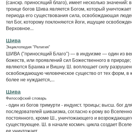
(санскр. приносящий благо), имеет несколько значений: 
троице богов Шива является Богом, который уничтожает
периода его существования сила, освобождающая люде
тел Бог, которому поклоняются йоги, ищущие освобожден
Верховное...
Шива
Энциклопедия "Религия"
ШИВА ("приносящий Благо") — в индуизме — один из ве
божеств, или проявлений сил Божественного в природе;
являются Брахма и Вишну. Ш. воплощает силу разрушен
освобождающую человеческое существо от тех форм, в 
более не нуждается,...
Шива
Философский словарь
- один из богов тримурти - индуист. троицы; высш. бог дл
последователей шиваизма, согласно к-рому во Вселенно
постоянного, кроме Ш., уничтожающего и возрождающег
существующее. Ш. в начале космич. цикла создает Вселе
ее уничтожает.