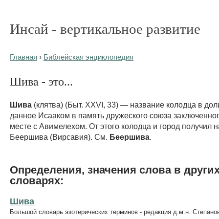
Инсай - вертикальное развитие
Главная
›
Библейская энциклопедия
Шива - это...
Шива
(клятва) (Быт. XXVI, 33) — название колодца в дол
данное Исааком в память дружеского союза заключенног
месте с Авимелехом. От этого колодца и город получил 
Беершива (Вирсавия). См.
Беершива
.
Определения, значения слова в други
словарях:
Шива
Большой словарь эзотерических терминов - редакция д.м.н. Степано