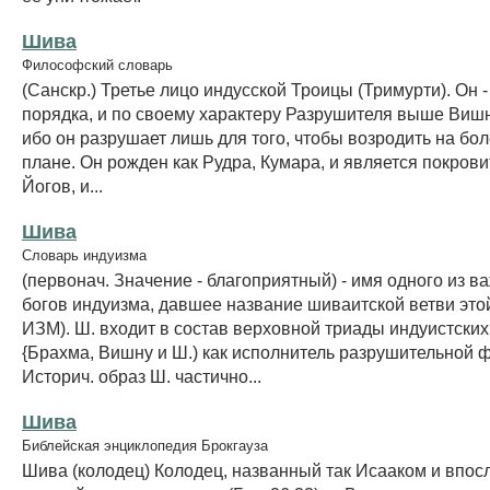
Шива
Философский словарь
(Санскр.) Третье лицо индусской Троицы (Тримурти). Он -
порядка, и по своему характеру Разрушителя выше Вишн
ибо он разрушает лишь для того, чтобы возродить на бо
плане. Он рожден как Рудра, Кумара, и является покров
Йогов, и...
Шива
Словарь индуизма
(первонач. Значение - благоприятный) - имя одного из 
богов индуизма, давшее название шиваитской ветви этой
ИЗМ). Ш. входит в состав верховной триады индуистских
{Брахма, Вишну и Ш.) как исполнитель разрушительной 
Историч. образ Ш. частично...
Шива
Библейская энциклопедия Брокгауза
Шива (колодец) Колодец, названный так Исааком и впос