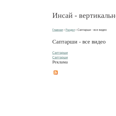
Инсай - вертикальн
Главная
›
Раздел
› Саптарши - все видео
Саптарши - все видео
Саптарши
Саптарши
Реклама