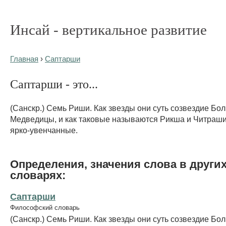
Инсай - вертикальное развитие
Главная
›
Саптарши
Саптарши - это...
(Санскр.) Семь Риши. Как звезды они суть созвездие Бо
Медведицы, и как таковые называются Рикша и Читраш
ярко-увенчанные.
Определения, значения слова в други
словарях:
Саптарши
Философский словарь
(Санскр.) Семь Риши. Как звезды они суть созвездие Бо