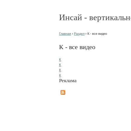
Инсай - вертикальн
Главная
›
Раздел
› К - все видео
К - все видео
К
К
К
К
Реклама