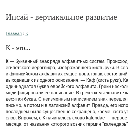
Инсай - вертикальное развитие
Главная
›
К
К - это...
К
— буквенный знак ряда алфавитных систем. Происход
египетского иероглифа, изображавшего кисть руки. В с
и финикийском алфавитах существовал знак, состоящий 
выходивших из одного основания, — Каф (кисть руки). 
одиннадцатая буква еврейского алфавита. Греки нескол
модифицировали ее написание. В греческом алфавите 
десятая буква. С неизменным написанием знак перешел 
письмо, а потом и в латинский алфавит. Правда, его исп
последнем было существенно сокращено, кроме часто 
слов. Впрочем, с К начиналось слово kalendae — первое
месяца, от названия которого возник термин "календарь"