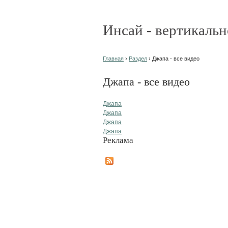
Инсай - вертикальн
Главная
›
Раздел
› Джапа - все видео
Джапа - все видео
Джапа
Джапа
Джапа
Джапа
Реклама