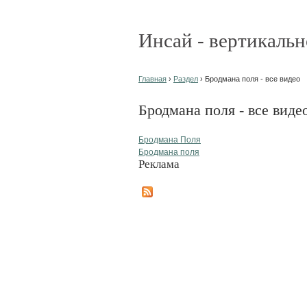
Инсай - вертикальн
Главная
›
Раздел
› Бродмана поля - все видео
Бродмана поля - все виде
Бродмана Поля
Бродмана поля
Реклама