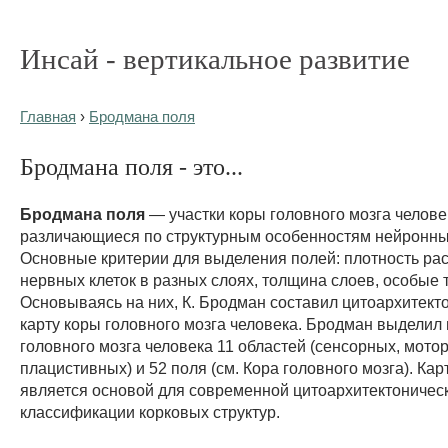
Инсай - вертикальное развитие
Главная
›
Бродмана поля
Бродмана поля - это...
Бродмана поля
— участки коры головного мозга челове
различающиеся по структурным особенностям нейронны
Основные критерии для выделения полей: плотность ра
нервных клеток в разных слоях, толщина слоев, особые 
Основываясь на них, К. Бродман составил цитоархитект
карту коры головного мозга человека. Бродман выделил 
головного мозга человека 11 областей (сенсорных, мото
плацистивных) и 52 поля (см. Кора головного мозга). Ка
является основой для современной цитоархитектоничес
классификации корковых структур.