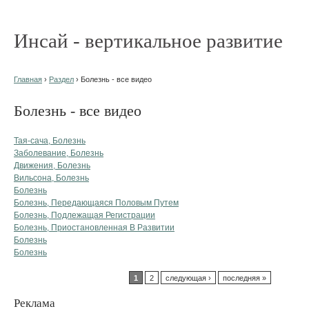
Инсай - вертикальное развитие
Главная
›
Раздел
› Болезнь - все видео
Болезнь - все видео
Тая-сача, Болезнь
Заболевание, Болезнь
Движения, Болезнь
Вильсона, Болезнь
Болезнь
Болезнь, Передающаяся Половым Путем
Болезнь, Подлежащая Регистрации
Болезнь, Приостановленная В Развитии
Болезнь
Болезнь
1
2
следующая ›
последняя »
Реклама