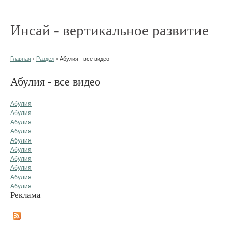
Инсай - вертикальное развитие
Главная
›
Раздел
› Абулия - все видео
Абулия - все видео
Абулия
Абулия
Абулия
Абулия
Абулия
Абулия
Абулия
Абулия
Абулия
Абулия
Реклама