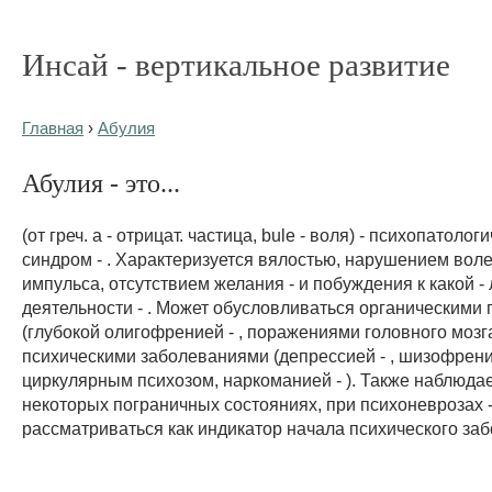
Инсай - вертикальное развитие
Главная
›
Абулия
Абулия - это...
(от греч. a - отрицат. частица, bule - воля) - психопатолог
синдром - . Характеризуется вялостью, нарушением вол
импульса, отсутствием желания - и побуждения к какой -
деятельности - . Может обусловливаться органическими
(глубокой олигофренией - , поражениями головного мозг
психическими заболеваниями (депрессией - , шизофрени
циркулярным психозом, наркоманией - ). Также наблюда
некоторых пограничных состояниях, при психоневрозах -
рассматриваться как индикатор начала психического за