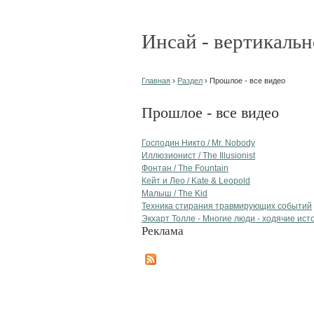
Инсай - вертикальн
Главная
›
Раздел
› Прошлое - все видео
Прошлое - все видео
Господин Никто / Mr. Nobody
Иллюзионист / The Illusionist
Фонтан / The Fountain
Кейт и Лео / Kate & Leopold
Малыш / The Kid
Техника стирания травмирующих событий
Экхарт Толле - Многие люди - ходячие ист
Реклама