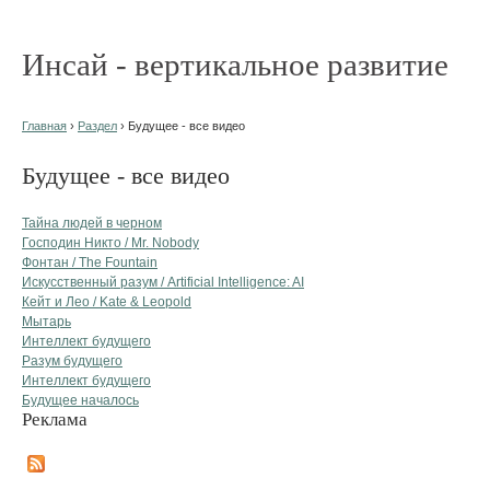
Инсай - вертикальное развитие
Главная
›
Раздел
› Будущее - все видео
Будущее - все видео
Тайна людей в черном
Господин Никто / Mr. Nobody
Фонтан / The Fountain
Искусственный разум / Artificial Intelligence: AI
Кейт и Лео / Kate & Leopold
Мытарь
Интеллект будущего
Разум будущего
Интеллект будущего
Будущее началось
Реклама