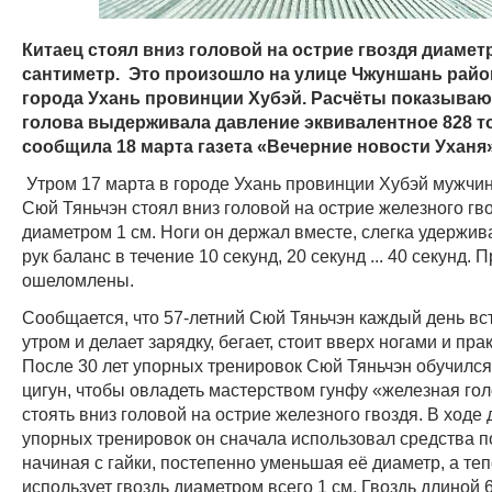
Китаец стоял вниз головой на острие гвоздя диамет
сантиметр. Это произошло на улице Чжуншань райо
города Ухань провинции Хубэй. Расчёты показывают
голова выдерживала давление эквивалентное 828 тонн
сообщила 18 марта газета «Вечерние новости Уханя»
Утром 17 марта в городе Ухань провинции Хубэй мужчи
Сюй Тяньчэн стоял вниз головой на острие железного гв
диаметром 1 см. Ноги он держал вместе, слегка удержи
рук баланс в течение 10 секунд, 20 секунд ... 40 секунд.
ошеломлены.
Сообщается, что 57-летний Сюй Тяньчэн каждый день вс
утром и делает зарядку, бегает, стоит вверх ногами и прак
После 30 лет упорных тренировок Сюй Тяньчэн обучился
цигун, чтобы овладеть мастерством гунфу «железная голо
стоять вниз головой на острие железного гвоздя. В ходе 
упорных тренировок он сначала использовал средства п
начиная с гайки, постепенно уменьшая её диаметр, а теп
использует гвоздь диаметром всего 1 см. Гвоздь длиной 