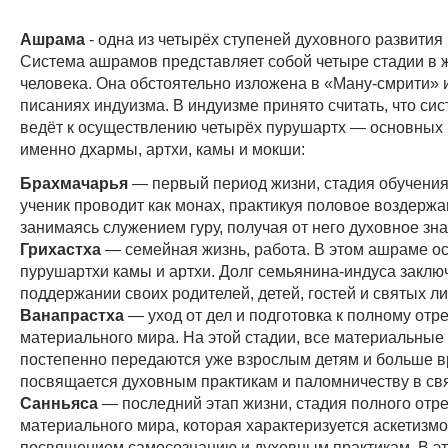
Ашрама
- одна из четырёх ступеней духовного развития
Система ашрамов представляет собой четыре стадии в 
человека. Она обстоятельно изложена в «Ману-смрити» 
писаниях индуизма. В индуизме принято считать, что с
ведёт к осуществлению четырёх пурушартх — основных 
именно дхармы, артхи, камы и мокши:
Брахмачарья
— первый период жизни, стадия обучения
ученик проводит как монах, практикуя половое воздержа
занимаясь служением гуру, получая от него духовное зна
Грихастха
— семейная жизнь, работа. В этом ашраме 
пурушартхи камы и артхи. Долг семьянина-индуса заклю
поддержании своих родителей, детей, гостей и святых ли
Ванапрастха
— уход от дел и подготовка к полному отр
материального мира. На этой стадии, все материальные
постепенно передаются уже взрослым детям и больше 
посвящается духовным практикам и паломничеству в св
Санньяса
— последний этап жизни, стадия полного отре
материального мира, которая характеризуется аскетизм
посвящением самосознанию и духовным практикам. В э