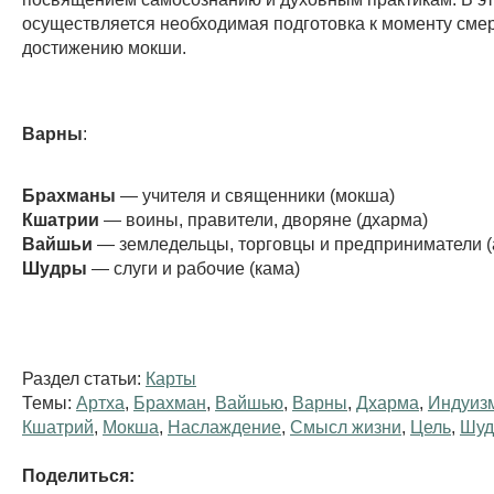
осуществляется необходимая подготовка к моменту смер
достижению мокши.
Варны
:
Брахманы
— учителя и священники (мокша)
Кшатрии
— воины, правители, дворяне (дхарма)
Вайшьи
— земледельцы, торговцы и предприниматели (
Шудры
— слуги и рабочие (кама)
Раздел статьи:
Карты
Темы:
Артха
,
Брахман
,
Вайшью
,
Варны
,
Дхарма
,
Индуиз
Кшатрий
,
Мокша
,
Наслаждение
,
Смысл жизни
,
Цель
,
Шуд
Поделиться: