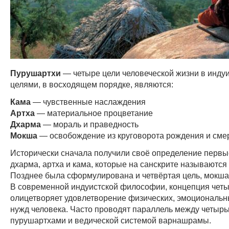
Пурушартхи
— четыре цели человеческой жизни в инду
целями, в восходящем порядке, являются:
Кама
— чувственные наслаждения
Артха
— материальное процветание
Дхарма
— мораль и праведность
Мокша
— освобождение из круговорота рождения и сме
Исторически сначала получили своё определение первые
дхарма, артха и кама, которые на санскрите называются 
Позднее была сформулирована и четвёртая цель, мокша 
В современной индуистской философии, концепция чет
олицетворяет удовлетворение физических, эмоциональн
нужд человека. Часто проводят параллель между четыр
пурушартхами и ведической системой варнашрамы.