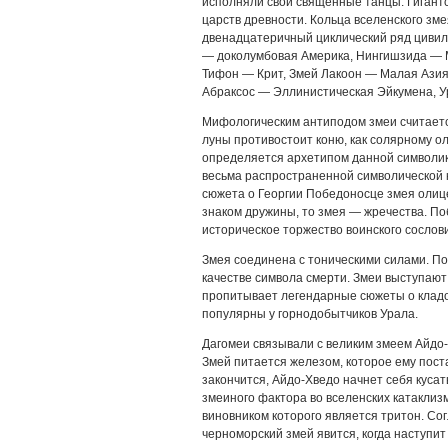
исполняли свои священные танцы. Гигантс
царств древности. Кольца вселенского з
двенадцатеричный циклический ряд цивил
— доколумбовая Америка, Нингишзида — 
Тифон — Крит, Змей Лакоон — Малая Азия
Абраксос — Эллинистическая Эйкумена, У
Мифологическим антиподом змеи считаетс
луны противостоит коню, как солярному о
определяется архетипом данной символики
весьма распространенной символической 
сюжета о Георгии Победоносце змея олице
знаком дружины, то змея — жречества. По
историческое торжество воинского сослов
Змея соединена с тоническими силами. По
качестве символа смерти. Змеи выступаю
пропитывает легендарные сюжеты о кладо
популярны у горнодобытчиков Урала.
Дагомеи связывали с великим змеем Айдо-
Змей питается железом, которое ему пост
закончится, Айдо-Хведо начнет себя кусать
змеиного фактора во вселенских катаклиз
виновником которого является тритон. Со
черноморский змей явится, когда наступит