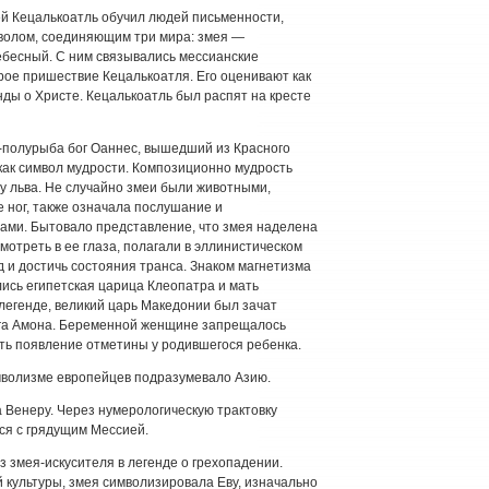
й Кецалькоатль обучил людей письменности,
волом, соединяющим три мира: змея —
ебесный. С ним связывались мессианские
рое пришествие Кецалькоатля. Его оценивают как
ды о Христе. Кецалькоатль был распят на кресте
-полурыба бог Оаннес, вышедший из Красного
как символ мудрости. Композиционно мудрость
у льва. Не случайно змеи были животными,
 ног, также означала послушание и
ами. Бытовало представление, что змея наделена
мотреть в ее глаза, полагали в эллинистическом
д и достичь состояния транса. Знаком магнетизма
ись египетская царица Клеопатра и мать
легенде, великий царь Македонии был зачат
ога Амона. Беременной женщине запрещалось
ать появление отметины у родившегося ребенка.
мволизме европейцев подразумевало Азию.
 Венеру. Через нумерологическую трактовку
ся с грядущим Мессией.
 змея-искусителя в легенде о грехопадении.
 культуры, змея символизировала Еву, изначально