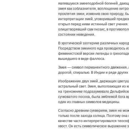
являвшуюся змееподобной богиней, дающ
змея как соблазнителя, воплощение хитро
проклятия змеи, изменив свою природу, б
интерпретации змей, уговоривший предков
открыл перед ними истинный свет учения.
олицетворявший сам гнозис, в противопол
состоянии неведения.
В эротической эзотерике различных наро
Посредством змеиного яда проводилось и
феминистской версии легенды о грехопаде
вышедшего в виде фаллоса.
Змея — символ перманентного движения, 
дорогой, спиралью. В Индии и ряде других 
Изображение двух змей, держащих цветущ
астральный свет. Змея, выползающая из 
на треножнике подразумевало Дельфийско
сучковатого посоха, была эмблемой бога 
один из главных символов медицины.
Согласно древним суевериям, змея не мож
только после захода солнца. Поэтому она 
качестве часто интерпретировался теософ
хвост. Он есть символическое выражение з