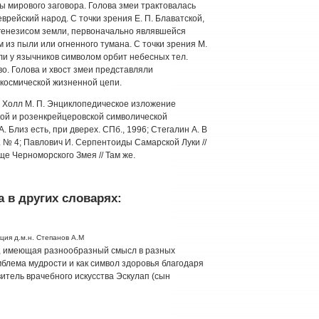
 мирового заговора. Голова змеи трактовалась
еврейский народ. С точки зрения Е. П. Блаватской,
генезисом земли, первоначально являвшейся
из пыли или огненного тумана. С точки зрения М.
ли у язычников символом орбит небесных тел.
о. Голова и хвост змеи представляли
космической жизненной цепи.
96; Холл М. П. Энциклопедическое изложение
кой и розенкрейцеровской символической
. Близ есть, при дверех. СПб., 1996; Стегалин А. В
4. № 4; Павлович И. Серпентоиды Самарской Луки //
ще Черноморского Змея // Там же.
 в других словарях:
ция д.м.н. Степанов А.М
, имеющая разнообразный смысл в разных
мблема мудрости и как символ здоровья благодаря
итель врачебного искусства Эскулап (сын