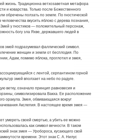
ей жизнь. Традиционна ветхозаветная метафора
сти и коварства. Только после Божественного
ыли обречены ползать по земле. По гностической
 человечества вкусить яблоко с дерева познания,
 Змей у гностиков — положительный персонаж,
ожность богу зла Яхве, державшего людей в
дов змей подразумевал фаллический символ.
злечение женщин и земли от бесплодия. По
нии, Адам, помимо яблока, проглотил и змея,
ассоциирующийся с лентой, серпантином горной
культур змей вползает на небо по радуге.
ую ветку, означало принцип равновесия и
корзины, символизировала Вакха. Ее расположение
го оракула. Змея, обвивающаяся вокруг
врачевания Акслепия. В настоящее время змея —
ет умереть своей смертью, а убить ее можно
использовалась как символ вечности. В таком
ский знак змея — Уробороса, кусающего свой
амкнутости времени. Этот знак С. А. Нилус