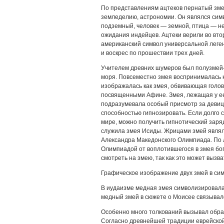
По представлениям ацтеков пернатый зме
земледелию, астрономии. Он являлся сим
подземный, человек — земной, птица — н
ожидания индейцев. Ацтеки верили во вто
американский символ универсальной леген
и воскрес по прошествии трех дней.
Учителем древних шумеров был полузмей
моря. Повсеместно змея воспринималась 
изображалась как змея, обвивающая голов
посвященными Афине. Змея, лежащая у ее
подразумевала особый присмотр за девиц
способностью гипнозировать. Если долго с
мире, можно получить гипнотический заря
служила змея Исиды. Жрицами змей являл
Александра Македонского Олимпиада. По 
Олимпиадой от воплотившегося в змея б
смотреть на змею, так как это может вызв
Графическое изображение двух змей в си
В иудаизме медная змея символизировала
медный змей в сюжете о Моисее связывал
Особенно много толкований вызывал образ
Согласно древнейшей традиции еврейской