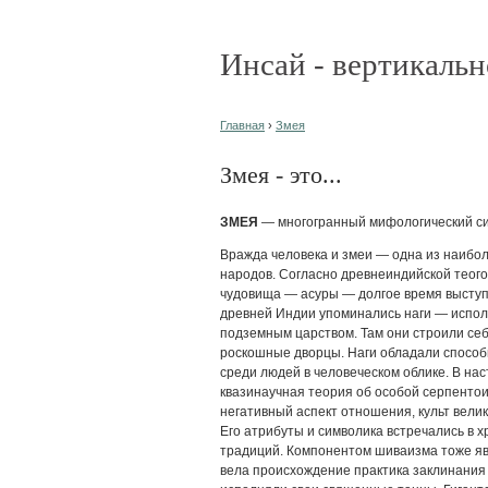
Инсай - вертикальн
Главная
›
Змея
Змея - это...
ЗМЕЯ
— многогранный мифологический си
Вражда человека и змеи — одна из наибо
народов. Согласно древнеиндийской теог
чудовища — асуры — долгое время выступа
древней Индии упоминались наги — испо
подземным царством. Там они строили се
роскошные дворцы. Наги обладали способ
среди людей в человеческом облике. В н
квазинаучная теория об особой серпентои
негативный аспект отношения, культ вели
Его атрибуты и символика встречались в 
традиций. Компонентом шиваизма тоже яв
вела происхождение практика заклинания