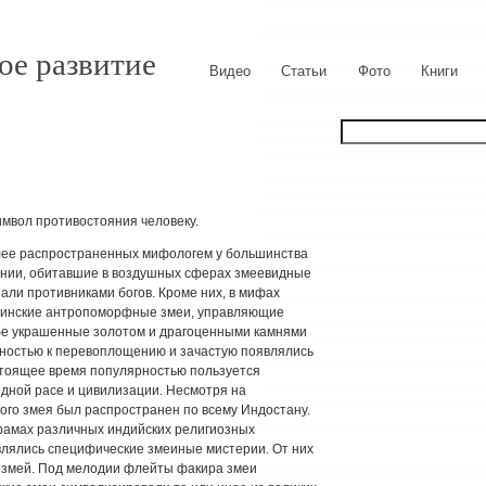
ое развитие
Видео
Статьи
Фото
Книги
мвол противостояния человеку.
лее распространенных мифологем у большинства
онии, обитавшие в воздушных сферах змеевидные
ли противниками богов. Кроме них, в мифах
линские антропоморфные змеи, управляющие
бе украшенные золотом и драгоценными камнями
ностью к перевоплощению и зачастую появлялись
астоящее время популярностью пользуется
дной расе и цивилизации. Несмотря на
кого змея был распространен по всему Индостану.
храмах различных индийских религиозных
лялись специфические змеиные мистерии. От них
 змей. Под мелодии флейты факира змеи