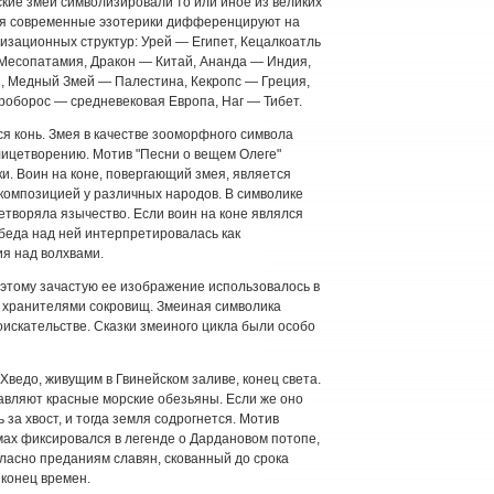
кие змеи символизировали то или иное из великих
мея современные эзотерики дифференцируют на
изационных структур: Урей — Египет, Кецалкоатль
Месопатамия, Дракон — Китай, Ананда — Индия,
, Медный Змей — Палестина, Кекропс — Греция,
роборос — средневековая Европа, Наг — Тибет.
я конь. Змея в качестве зооморфного символа
лицетворению. Мотив "Песни о вещем Олеге"
. Воин на коне, повергающий змея, является
композицией у различных народов. В символике
творяла язычество. Если воин на коне являлся
беда над ней интерпретировалась как
ия над волхвами.
этому зачастую ее изображение использовалось в
т хранителями сокровищ. Змеиная символика
искательстве. Сказки змеиного цикла были особо
Хведо, живущим в Гвинейском заливе, конец света.
авляют красные морские обезьяны. Если же оно
 за хвост, и тогда земля содрогнется. Мотив
мах фиксировался в легенде о Дардановом потопе,
гласно преданиям славян, скованный до срока
 конец времен.