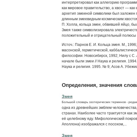
интерпретировал как аллегорию программы
как мировое правительство, а хвост — как 
архетип змеиной символики был заложен 
длинным змеевидным космическим хвостом 
П. Холла, кольца змеи, обвившей яйцо, бы
Змея также символизировала электричеств
положительный и отрицательный полюсы 
Источ.: Парнов Е. И. Кольца змея. М., 19
масонской, герметической, каббалистичес
философии. Новосибирск, 1992; Нилу с С. А
начале были змеи // Наука и религия. 199
Наука и религия. 1995. № 9; Асов А. Убежи
Определения, значения слова
Змея
Большой словарь эзотерических терминов - редак
одна из древнейших эмблем человечества
странах. Наиболее часто трактуется как э
её целебному яду. Мифологический покров
Аполлона) изображался с посохом,...
Змея