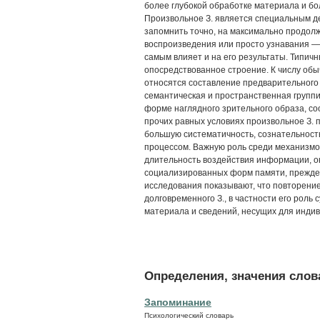
более глубокой обработке материала и б
Произвольное З. является специальным де
запомнить точно, на максимально продол
воспроизведения или просто узнавания — 
самым влияет и на его результаты. Типичн
опосредствованное строение. К числу обы
относятся составление предварительного
семантическая и пространственная групп
форме наглядного зрительного образа, с
прочих равных условиях произвольное З. 
большую систематичность, сознательност
процессом. Важную роль среди механизмо
длительность воздействия информации, о
социализированных форм памяти, прежде в
исследования показывают, что повторени
долговременного З., в частности его роль
материала и сведений, несущих для инди
Определения, значения слова
Запоминание
Психологический словарь