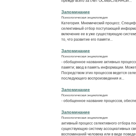
прежде всего за счет ОСМЫСЛЕННОЙ...
Запоминание
Психологическая энциклопедия
Категория. Мнемический процесс. Специф
селективный отбор поступающей информа
включение ее в уже существующую систему
то, что развитие его памяти...
Запоминание
Психологическая энциклопедия
- обобщенное название активных процесс
памяти; ввод в память информации. Может
Посредством этих процессов ведется се
последующего воспроизведения и...
Запоминание
Психологическая энциклопедия
- обобщенное название процессов, обесп
Запоминание
Психологическая энциклопедия
активный процесс селективного отбора по
существующую систему ассоциативных связ
воспоминаний человека или в виде поведе