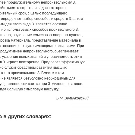
олее продолжительному непроизвольному З.
йствием, конкретная задача которого —
жительный срок, с целью последующего
определяет выбор способов и средств З., а тем
ым для этого вида З. является сложное
чно используемых способов произвольного З.
 плана, выделение смысловых опорных пунктов,
ировка материала, представление материала в
оотнесение его с уже имеющимися знаниями. При
продуктивнее непроизвольного, обеспечивает
ь усвоения новых знаний и управляемость этим
в З. играет повторение. Продлевая эффективную
но служит средством развития высших
сего произвольного З. Вместе с тем
е не является безусловно необходимым для
 существенно снижается при З. жизненно важного
вида большую смысловую нагрузку.
Б.М. Величковский
 в других словарях: