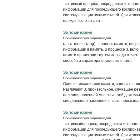
- активный процесс, посредством которог
информации для последующего воспроизве
систему ассоциативных связей. Для челове
прежде всего за счет...
Запоминание
Психологическая энциклопедия
(англ. memorizing) - процесс памяти, пос
информации в память. В процессе 3. вклю
памяти происходит путем их ввода в сист
способа и характера осуществления...
Запоминание
Психологическая энциклопедия
Один из механизмов памяти, запечатление
Различают 3. произвольное, служащее рез
целенаправленной мнестической деятельн
специального намерения, часто неосознанн
Запоминание
Психологическая энциклопедия
- активныйпроцесс, посредством которог
информации для последующего воспроизв
систему ассоциативных связей. Для челове