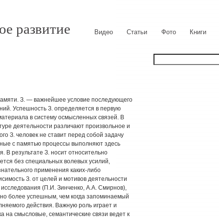
ое развитие
Видео
Статьи
Фото
Книги
амяти. З. — важнейшее условие последующего
ний. Успешность З. определяется в первую
материала в систему осмысленных связей. В
уктуре деятельности различают произвольное и
го З. человек не ставит перед собой задачу
нные с памятью процессы выполняют здесь
. В результате З. носит относительно
ется без специальных волевых усилий,
знательного применения каких-либо
исимость З. от целей и мотивов деятельности
 исследования (П.И. Зинченко, А.А. Смирнов),
ьно более успешным, чем когда запоминаемый
няемого действия. Важную роль играет и
а на смысловые, семантические связи ведет к