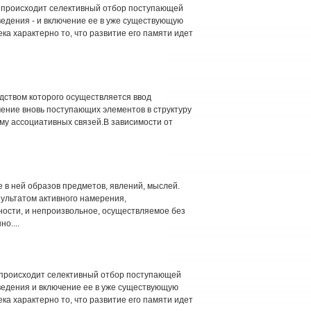
о происходит селективный отбор поступающей
дения - и включение ее в уже существующую
ка характерно то, что развитие его памяти идет
редством которого осуществляется ввод
чение вновь поступающих элементов в структуру
ему ассоциативных связей.В зависимости от
 в ней образов предметов, явлений, мыслей.
ультатом активного намерения,
ости, и непроизвольное, осуществляемое без
о....
о происходит селективный отбор поступающей
едения и включение ее в уже существующую
ка характерно то, что развитие его памяти идет