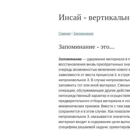
Инсай - вертикальн
Главная
›
Запоминание
Запоминание - это...
Запоминание
— удержание материала в п
восстановления вновь приобретенных зна
очередь возможностью включения нового 
зависимости от места процессов З. в стр
непроизвольное З. В случае непроизвольно
запомнить тот или иной материал. Связа
операции, обслуживающие другие действия
непосредственный характер и осуществля
предварительного отбора материала и со
мнемонических приемов. Вместе с тем зав
сохраняется и в этом случае. Как показали
непроизвольное З. оказывается значител
материал входит в содержание цели выпол
специфика решаемой задачи: ориентировк