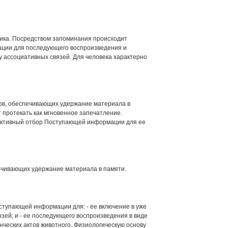
ика. Посредством запоминания происходит
ции для последующего воспроизведения и
 ассоциативных связей. Для человека характерно
ов, обеспечивающих удержание материала в
 протекать как мгновенное запечатление.
лективный отбор Поступающей информации для ее
ечивающих удержание материала в памяти.
ступающей информации для: - ее включение в уже
ей; и - ее последующего воспроизведения в виде
нческих актов животного. Физиологическую основу