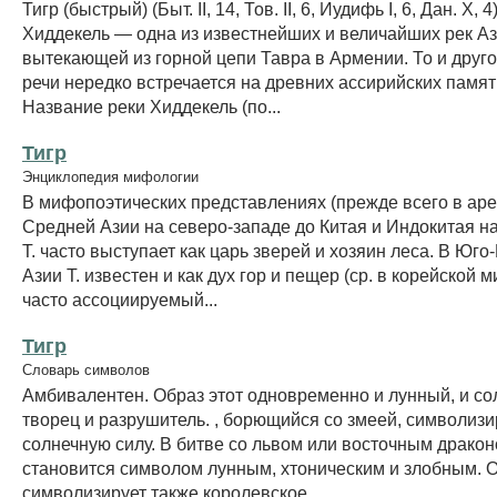
Тигр (быстрый) (Быт. II, 14, Тов. II, 6, Иудифь I, 6, Дан. X, 4
Хиддекель — одна из известнейших и величайших рек Аз
вытекающей из горной цепи Тавра в Армении. То и друг
речи нередко встречается на древних ассирийских памят
Название реки Хиддекель (по...
Тигр
Энциклопедия мифологии
В мифопоэтических представлениях (прежде всего в аре
Средней Азии на северо-западе до Китая и Индокитая на
Т. часто выступает как царь зверей и хозяин леса. В Юго
Азии Т. известен и как дух гор и пещер (ср. в корейской 
часто ассоциируемый...
Тигр
Словарь символов
Амбивалентен. Образ этот одновременно и лунный, и со
творец и разрушитель. , борющийся со змеей, символиз
солнечную силу. В битве со львом или восточным дракон
становится символом лунным, хтоническим и злобным. 
символизирует также королевское...