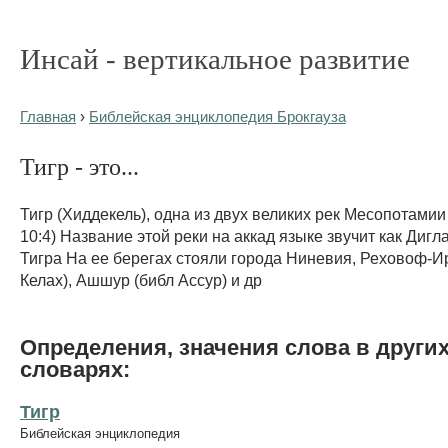
Инсай - вертикальное развитие
Главная
›
Библейская энциклопедия Брокгауза
Тигр - это...
Тигр (Хиддекель), одна из двух великих рек Месопотамии
10:4) Название этой реки на аккад языке звучит как Диглат
Тигра На ее берегах стояли города Ниневия, Реховоф-Ир
Келах), Ашшур (библ Ассур) и др
Определения, значения слова в други
словарях:
Тигр
Библейская энциклопедия