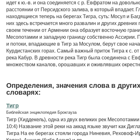
идет к ю.-в. и она соединяется с р. Евфратом на доволь
расстоянии от Персидского залива, в который впадает. Г
находящиеся теперь на берегах Тигра, суть: Мосул и Баг
них здесь встречается много развалин и других древних 
своем течении от Армении она образует восточную гран
Месопотамии и западную границу собственно Ассирии. 
и потоки, впадающие в Тигр за Мосулом, берут свое нача
Курдистанских горах. Самый важный приток Тигра к с. от
река Кабур. В древности река Тигр была соединена с Е
множеством каналов, орошавших и оживлявших окрестн
Определения, значения слова в други
словарях:
Тигр
Библейская энциклопедия Брокгауза
Тигр (Хиддекель), одна из двух великих рек Месопотамии
10:4) Название этой реки на аккад языке звучит как Диглат
Тигра На ее берегах стояли города Ниневия, Реховоф-Ир
Келах), Ашшур (библ Ассур) и др