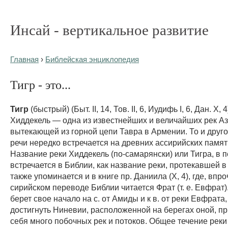
Инсай - вертикальное развитие
Главная
›
Библейская энциклопедия
Тигр - это...
Тигр
(быстрый) (Быт. II, 14, Тов. II, 6, Иудифь I, 6, Дан. X, 
Хиддекель — одна из известнейших и величайших рек Аз
вытекающей из горной цепи Тавра в Армении. То и друг
речи нередко встречается на древних ассирийских памят
Название реки Хиддекель (по-самарянски) или Тигра, в 
встречается в Библии, как название реки, протекавшей в
также упоминается и в книге пр. Даниила (X, 4), где, впро
сирийском переводе Библии читается Фрат (т. е. Евфрат)
берет свое начало на с. от Амиды и к в. от реки Евфрата
достигнуть Ниневии, расположенной на берегах оной, п
себя много побочных рек и потоков. Общее течение реки