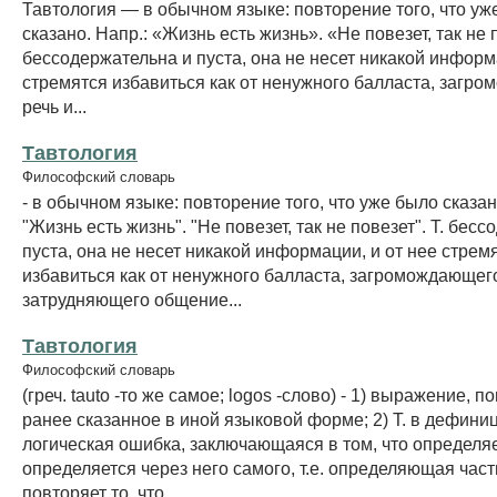
Тавтология — в обычном языке: повторение того, что уж
сказано. Напр.: «Жизнь есть жизнь». «Не повезет, так не по
бессодержательна и пуста, она не несет никакой информа
стремятся избавиться как от ненужного балласта, загро
речь и...
Тавтология
Философский словарь
- в обычном языке: повторение того, что уже было сказан
"Жизнь есть жизнь". "Не повезет, так не повезет". Т. бес
пуста, она не несет никакой информации, и от нее стрем
избавиться как от ненужного балласта, загромождающего
затрудняющего общение...
Тавтология
Философский словарь
(греч. tauto -то же самое; logos -слово) - 1) выражение,
ранее сказанное в иной языковой форме; 2) Т. в дефиниц
логическая ошибка, заключающаяся в том, что определя
определяется через него самого, т.е. определяющая час
повторяет то, что...