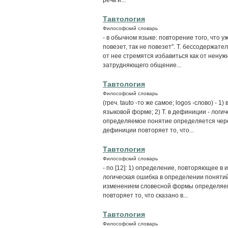
Тавтология
Философский словарь
- в обычном языке: повторение того, что у
повезет, так не повезет". Т. бессодержате
от нее стремятся избавиться как от нену
затрудняющего общение...
Тавтология
Философский словарь
(греч. tauto -то же самое; logos -слово) -
языковой форме; 2) Т. в дефиниции - логи
определяемое понятие определяется через
дефиниции повторяет то, что...
Тавтология
Философский словарь
- по [12]: 1) определение, повторяющее в 
логическая ошибка в определении понятий
изменением словесной формы определяемо
повторяет то, что сказано в...
Тавтология
Философский словарь