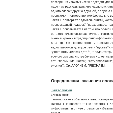
повторения избитых истин подходят для в
надо нам рассказывать, что масло масляное 
одного слова: "дружба дружбой, в служба с
происходит повторение уже формально выр
Такая Т. повторяет рядом синонимы, часто
превосходный подарок", "подходящее, пра
Такая Т. основывается на том, что полной 
остаются смысловые различия, оттенки, у
очень широко и в традиционном фольклоре:
богатырь".Явные небрежности, тавтологи
недостаточной культуре речи - "пустые" с
"у него пять человек детей", "продайте т
точного смысла употребляемых слов, напр.
есть "промышленность"), "сатирическая кар
рисунок"). Ср. АЛОГИЗМ, ПЛЕОНАЗМ.
Определения, значения слова
Тавтология
Словарь Логики
Тавтология — в обычном языке: повторение
жизнь». «Не повезет, так не пове­зет». Т. 
информации, и от нее стремятся избавить
речь и...