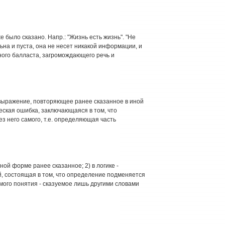
же было сказано. Напр.: "Жизнь есть жизнь". "Не
льна и пуста, она не несет никакой информации, и
жного балласта, загромождающего речь и
 1) выражение, повторяющее ранее сказанное в иной
ческая ошибка, заключающаяся в том, что
 него самого, т.е. определяющая часть
иной форме ранее сказанное; 2) в логике -
, состоящая в том, что определение подменяется
го понятия - сказуемое лишь другими словами