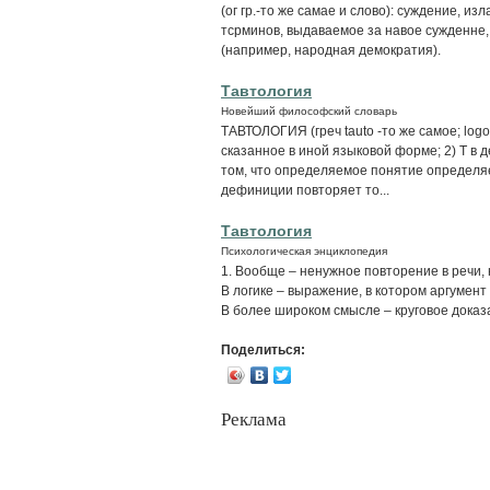
(ог гр.-то же самае и слово): суждение, 
тсрминов, выдаваемое за навое сужденне
(например, народная демократия).
Тавтология
Новейший философский словарь
ТАВТОЛОГИЯ (греч tauto -то же самое; log
сказанное в иной языковой форме; 2) Т в
том, что определяемое понятие определяе
дефиниции повторяет то...
Тавтология
Психологическая энциклопедия
1. Вообще – ненужное повторение в речи, н
В логике – выражение, в котором аргумент 
В более широком смысле – круговое доказа
Поделиться:
Реклама