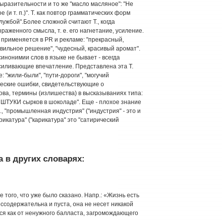
ыразительности и то же "масло масляное": "Не
(и т. п.)". Т. как повтор грамматических форм
лужбой".Более сложной считают Т., когда
аженного смысла, т. е. его нагнетание, усиление.
 применяется в PR и рекламе: "прекрасный,
вильное решение", "чудесный, красивый аромат".
синонимии слов в языке не бывает - всегда
силивающие впечатление. Представлена эта Т.
 "жили-были", "пути-дороги", "могучий
ческие ошибки, свидетельствующие о
лова, термины (излишества) в высказываниях типа:
ри ШТУКИ сырков в шоколаде". Еще - плохое знание
, "промышленная индустрия" ("индустрия" - это и
икатура" ("карикатура" это "сатирический
 в других словарях:
 того, что уже было сказано. Напр.: «Жизнь есть
бессодержательна и пуста, она не несет никакой
ся как от ненужного балласта, загромож­дающего