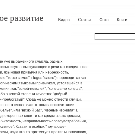
ое развитие
Видео
Статьи
Фото
Книги
ие уже выраженного смысла, разных
ковых звуков, выступающее в речи как специальное
и, языковая привычка или небрежность,
autо "то же самое" т logos "слово") переводится как
логическим языковым привычкам, устоявшейся в
ения, как "волей-неволей", "хочешь-не хочешь",
собо высокой степени качества: "добрый-
й-пребогатый". Сюда же можно отнести случаи,
новного слова в частотном словосочетании
белье", или "низкий бас", "черные чернила".Т.
нокоренных слов - и как средство экспрессии,
збыточность, неправильность словоупотребления,
асляное". Кстати, в особых "поучающе-
речи, когда кто-то протестует против многословия,