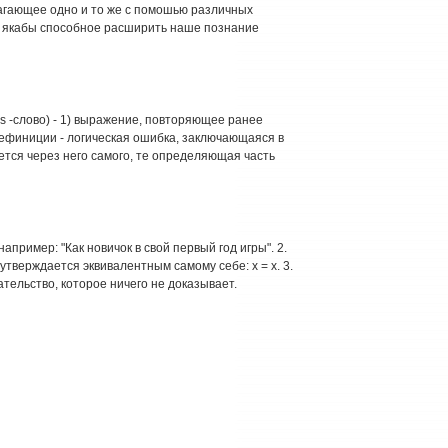
излагающее одно и то же с помошью различных
, якабы способное расширить наше познание
os -слово) - 1) выражение, повторяющее ранее
 дефиниции - логическая ошибка, заключающаяся в
тся через него самого, те определяющая часть
апример: "Как новичок в свой первый год игры". 2.
утверждается эквивалентным самому себе: х = х. 3.
тельство, которое ничего не доказывает.