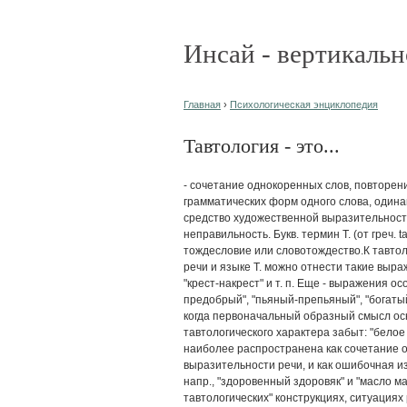
Инсай - вертикальн
Главная
›
Психологическая энциклопедия
Тавтология - это...
- сочетание однокоренных слов, повторен
грамматических форм одного слова, одина
средство художественной выразительност
неправильность. Букв. термин Т. (от греч. t
тождесловие или словотождество.К тавто
речи и языке Т. можно отнести такие выраж
"крест-накрест" и т. п. Еще - выражения о
предобрый", "пьяный-препьяный", "богаты
когда первоначальный образный смысл ос
тавтологического характера забыт: "белое 
наиболее распространена как сочетание од
выразительности речи, и как ошибочная и
напр., "здоровенный здоровяк" и "масло м
тавтологических" конструкциях, ситуациях 