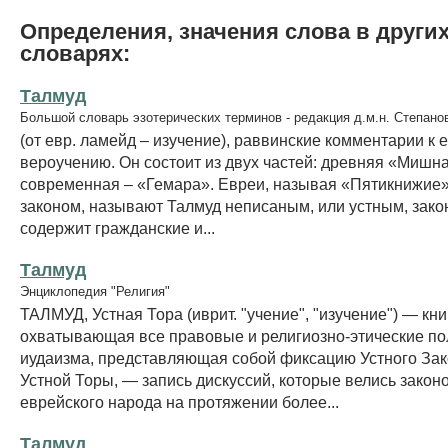
Определения, значения слова в други
словарях:
Талмуд
Большой словарь эзотерических терминов - редакция д.м.н. Степано
(от евр. ламейд – изучение), раввинские комментарии к 
вероучению. Он состоит из двух частей: древняя «Мишн
современная – «Гемара». Евреи, называя «Пятикнижие
законом, называют Талмуд неписаным, или устным, зако
содержит гражданские и...
Талмуд
Энциклопедия "Религия"
ТАЛМУД, Устная Тора (иврит. "учение", "изучение") — кни
охватывающая все правовые и религиозно-этические п
иудаизма, представляющая собой фиксацию Устного Зак
Устной Торы, — запись дискуссий, которые велись закон
еврейского народа на протяжении более...
Талмуд