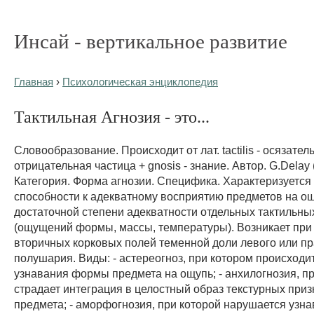
Инсай - вертикальное развитие
Главная
›
Психологическая энциклопедия
Тактильная Агнозия - это...
Словообразование. Происходит от лат. tactilis - осязатель
отрицательная частица + gnosis - знание. Автор. G.Delay (
Категория. Форма агнозии. Специфика. Характеризуется
способности к адекватному восприятию предметов на о
достаточной степени адекватности отдельных тактильн
(ощущений формы, массы, температуры). Возникает пр
вторичных корковых полей теменной доли левого или пр
полушария. Виды: - астереогноз, при котором происход
узнавания формы предмета на ощупь; - анхилогнозия, п
страдает интеграция в целостный образ текстурных приз
предмета; - аморфогнозия, при которой нарушается уз