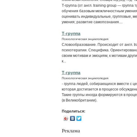
Т-группа (от англ. training group — групп
обучения базовым межличностным умениям
оценивать индивидуальные, групповые, 
умения; развитие самопознания....
Т-группа
Психологическая энциклопедия
Словообразование. Происходит от англ. tra
психотерапии. Специфика. Ориентирована
своим мотивам и эмоциям, к мотивам друг
к...
Т-группа
Психологическая энциклопедия
- группа людей, собирающихся вместе с ц
которая достигается в процессе обсужде
Такие группы иногда формируются в проце
(в Великобритании).
Поделиться:
Реклама