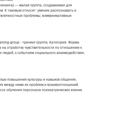
а тренинга) — малая группа, создаваемая для
. К таковым относят: умение распознавать и
межличностные проблемы; коммуникативные
ining-group - тренинг-группа. Категория. Форма
 на отработку чувствительности по отношению к
их людей, к событиям социального взаимодействия,
елью повышения культуры и навыков общения,
ния между ними их проблем и взаимоотношений.
ссе обучения персонала психиатрических клиник