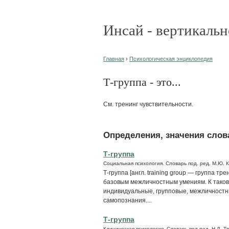
Инсай - вертикальн
Главная
›
Психологическая энциклопедия
Т-группа - это...
См. тренинг чувствительности.
Определения, значения слова
Т-группа
Социальная психология. Словарь под. ред. М.Ю. 
Т-группа [англ. training group — группа т
базовым межличностным умениям. К таков
индивидуальные, групповые, межличностн
самопознания....
Т-группа
Клиническая психология. Словарь под ред. Н.Д. Т