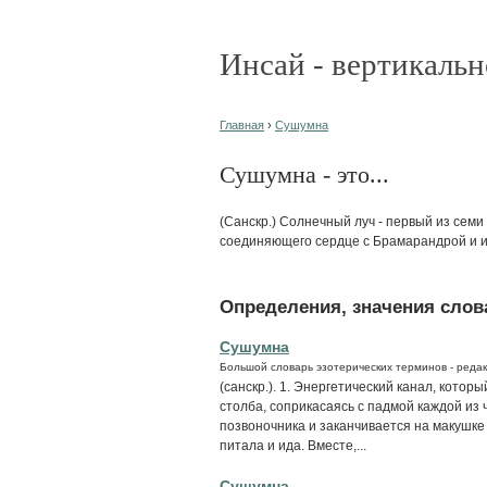
Инсай - вертикальн
Главная
›
Сушумна
Сушумна - это...
(Санскр.) Солнечный луч - первый из семи
соединяющего сердце с Брамарандрой и иг
Определения, значения слова
Сушумна
Большой словарь эзотерических терминов - редак
(санскр.). 1. Энергетический канал, кото
столба, соприкасаясь с падмой каждой из
позвоночника и заканчивается на макушке 
питала и ида. Вместе,...
Сушумна