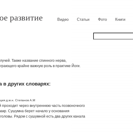
ое развитие
Видео
Статьи
Фото
Книги
 лучей. Также название спинного нерва,
рающего крайне важную роль в практике Йоги.
 в других словарях:
ция д.м.н. Степанов А.М
рый проходит через внутреннюю часть позвоночного
 чакр. Сушумна берет начало у основания
головы. Рядом с сушумной есть два других канала