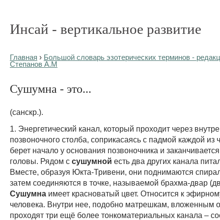
Инсай - вертикальное развитие
Главная
›
Большой словарь эзотерических терминов - редакц
Степанов А.М
Сушумна - это...
(санскр.).
1. Энергетический канал, который проходит через внутр
позвоночного столба, соприкасаясь с падмой каждой из 
берет начало у основания позвоночника и заканчиваетс
головы. Рядом с
сушумной
есть два других канала питал
Вместе, образуя Юкта-Тривени, они поднимаются спирал
затем соединяются в точке, называемой брахма-двар (д
Сушумна
имеет красноватый цвет. Относится к эфирном
человека. Внутри нее, подобно матрешкам, вложенным о
проходят три ещё более тонкоматериальных канала – со