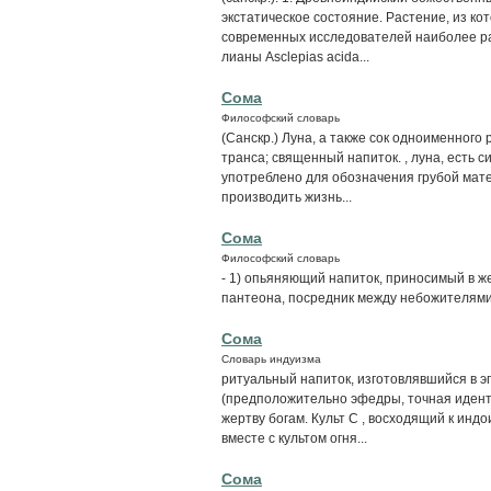
экстатическое состояние. Растение, из ко
современных исследователей наиболее рас
лианы Asclepias acida...
Сома
Философский словарь
(Санскр.) Луна, а также сок одноименного
транса; священный напиток. , луна, есть 
употреблено для обозначения грубой мате
производить жизнь...
Сома
Философский словарь
- 1) опьяняющий напиток, приносимый в жер
пантеона, посредник между небожителями 
Сома
Словарь индуизма
ритуальный напиток, изготовлявшийся в э
(предположительно эфедры, точная идент
жертву богам. Культ С , восходящий к индо
вместе с культом огня...
Сома