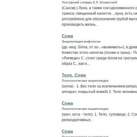
Теософский словарь Е.П. Блаватской
(Санскр.) Луна, а также сок одноименного
транса; священный напиток. , луна, есть 
употреблено для обозначения грубой мате
производить жизнь...
Сома
Энциклопедия мифологии
(др.-инд. Sóma, от su-, «выжимать»), в д
божество этого напитка (позже и луны) -
«Ригведе» С. стоит среди богов на третье
образ С., как и...
Тело, Сома
Психологическая энциклопедия
(soma) - 1. Вес тело за исключением репр
аппарат, покрытый кожей) 2. Тело человек
Сома
Психологическая энциклопедия
(греч. sота - тело). 1. Тело, туловище. 2.
репродуктивных.
Сома
Психологическая энциклопедия