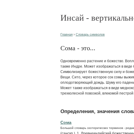
Инсай - вертикальн
Главная
›
Словарь символов
Сома - это...
Одновременно растение и божество. Вопло
также Индре. Может изображаться в виде 
Символизирует божественную силу и бож
Вещи. Сито, через которое сок сомы выжима
оплодотворяющий дождь. Шуму его падения
Может также изображаться в виде меднок
трехколесной повозкой, влекомой пестрой
Определения, значения слова
Сома
Большой словарь эзотерических терминов - редак
(санскр.). 1. Древнеиндийский божествен