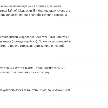
 растения, используемый в храмах для целей
символ Тайной Мудрости. В «Упанишадах» слово это
рии (по ассоциации с влагой), которая способна
ревнеиндийской мифологии божественный напиток и
 Павамана («очищающийся»). По числу упоминаний в
м месте (после Индры и Агни). Мифологический
одуктивных клеток. (Сома - опорнодвигательный
а как противоположность его разуму.
 Совокупность всех клеток организма, за исключением