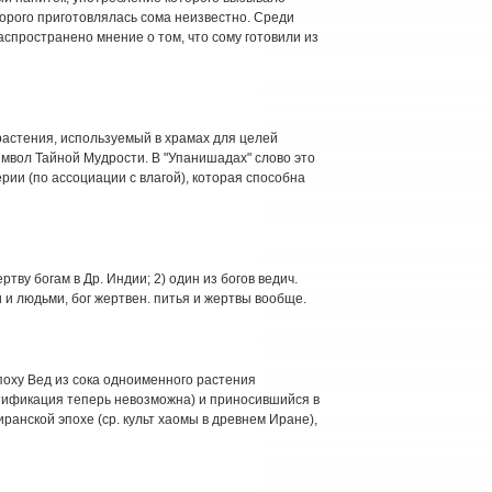
торого приготовлялась сома неизвестно. Среди
пространено мнение о том, что сому готовили из
 растения, используемый в храмах для целей
символ Тайной Мудрости. В "Упанишадах" слово это
рии (по ассоциации с влагой), которая способна
тву богам в Др. Индии; 2) один из богов ведич.
и людьми, бог жертвен. питья и жертвы вообще.
поху Вед из сока одноименного растения
ификация теперь невозможна) и приносившийся в
иранской эпохе (ср. культ хаомы в древнем Иране),