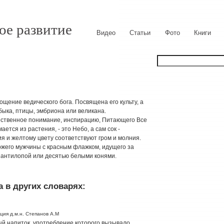
ое развитие
Видео
Статьи
Фото
Книги
щение ведического бога. Посвящена его культу, а
быка, птицы, эмбриона или великана.
ественное понимание, инспирацию, Питающего Все
ется из растения, - это Небо, а сам сок -
 и желтому цвету соответствуют гром и молния.
ожего мужчины с красным флажком, идущего за
 антилопой или десятью белыми конями.
 в других словарях:
ция д.м.н. Степанов А.М
ный напиток, употребление которого вызывало