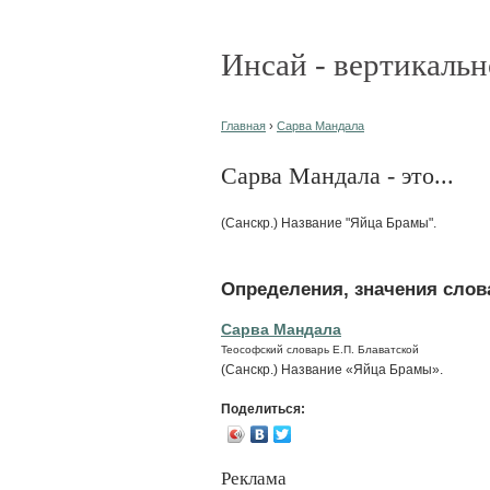
Инсай - вертикальн
Главная
›
Сарва Мандала
Сарва Мандала - это...
(Санскр.) Название "Яйца Брамы".
Определения, значения слова
Сарва Мандала
Теософский словарь Е.П. Блаватской
(Санскр.) Название «Яйца Брамы».
Поделиться:
Реклама