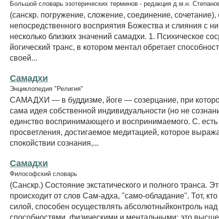
Большой словарь эзотерических терминов - редакция д.м.н. Степано
(санскр. погружение, сложение, соединение, сочетание),
непосредственного восприятия Божества и слияния с ни
несколько близких значений самадхи. 1. Психическое со
йогический транс, в котором ментал обретает способнос
своей...
Самадхи
Энциклопедия "Религия"
САМАДХИ — в буддизме, йоге — созерцание, при которо
сама идея собственной индивидуальности (но не сознани
единство воспринимающего и воспринимаемого. С. есть 
просветления, достигаемое медитацией, которое выража
спокойствии сознания,...
Самадхи
Философский словарь
(Санскр.) Состояние экстатического и полного транса. Э
происходит от слов Сам-адха, "само-обладание". Тот, кто
силой, способен осуществлять абсолютныйконтроль над
способностями, физическими и ментальными; это высше