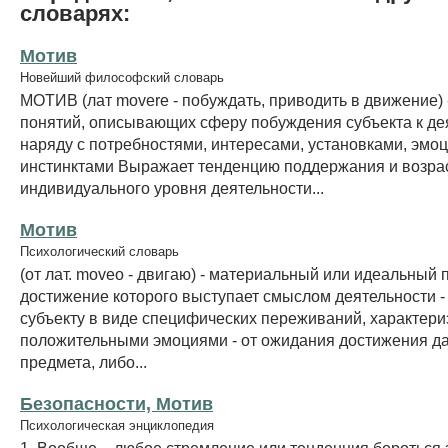
словарях:
Мотив
Новейший философский словарь
МОТИВ (лат movere - побуждать, приводить в движение) 
понятий, описывающих сферу побуждения субъекта к дея
наряду с потребностями, интересами, установками, эмо
инстинктами Выражает тенденцию поддержания и возра
индивидуального уровня деятельности...
Мотив
Психологический словарь
(от лат. moveo - двигаю) - материальный или идеальный 
достижение которого выступает смыслом деятельности -
субъекту в виде специфических переживаний, характер
положительными эмоциями - от ожидания достижения д
предмета, либо...
Безопасности, Мотив
Психологическая энциклопедия
1. Вообще – любое стремление или тенденция бороться 