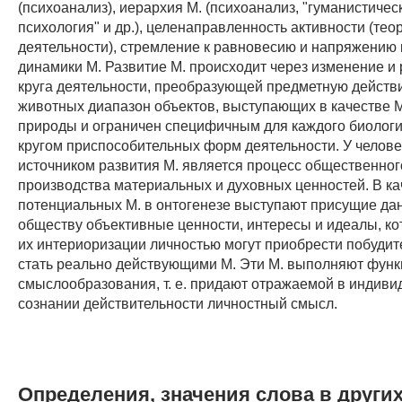
(психоанализ), иерархия М. (психоанализ, "гуманистичес
психология" и др.), целенаправленность активности (тео
деятельности), стремление к равновесию и напряжению
динамики М. Развитие М. происходит через изменение и
круга деятельности, преобразующей предметную действи
животных диапазон объектов, выступающих в качестве М.
природы и ограничен специфичным для каждого биологи
кругом приспособительных форм деятельности. У челове
источником развития М. является процесс общественног
производства материальных и духовных ценностей. В ка
потенциальных М. в онтогенезе выступают присущие да
обществу объективные ценности, интересы и идеалы, ко
их интериоризации личностью могут приобрести побудит
стать реально действующими М. Эти М. выполняют фун
смыслообразования, т. е. придают отражаемой в индив
сознании действительности личностный смысл.
Определения, значения слова в други