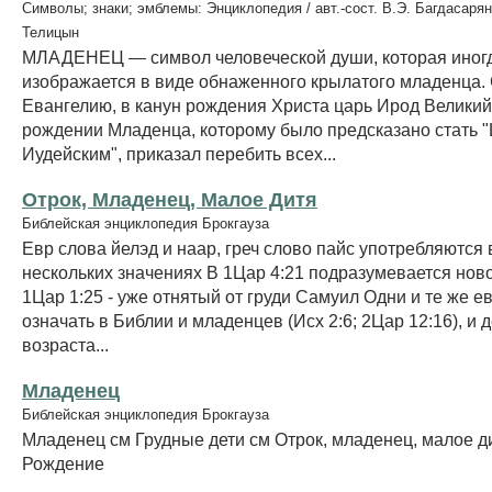
Символы; знаки; эмблемы: Энциклопедия / авт.-сост. В.Э. Багдасарян
Телицын
МЛАДЕНЕЦ — символ человеческой души, которая иног
изображается в виде обнаженного крылатого младенца.
Евангелию, в канун рождения Христа царь Ирод Великий,
рождении Младенца, которому было предсказано стать 
Иудейским", приказал перебить всех...
Отрок, Младенец, Малое Дитя
Библейская энциклопедия Брокгауза
Евр слова йелэд и наар, греч слово пайс употребляются 
нескольких значениях В 1Цар 4:21 подразумевается нов
1Цар 1:25 - уже отнятый от груди Самуил Одни и те же е
означать в Библии и младенцев (Исх 2:6; 2Цар 12:16), и
возраста...
Младенец
Библейская энциклопедия Брокгауза
Младенец см Грудные дети см Отрок, младенец, малое д
Рождение