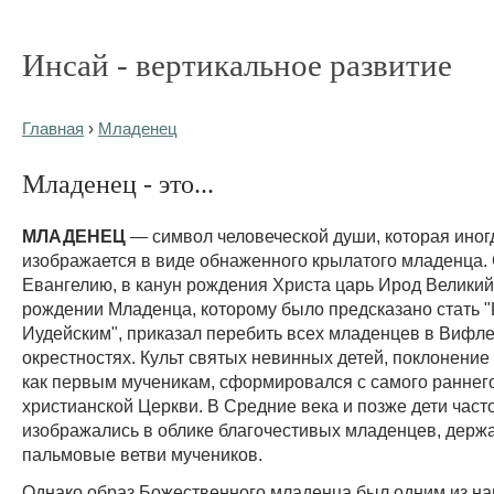
Инсай - вертикальное развитие
Главная
›
Младенец
Младенец - это...
МЛАДЕНЕЦ
— символ человеческой души, которая иног
изображается в виде обнаженного крылатого младенца.
Евангелию, в канун рождения Христа царь Ирод Великий,
рождении Младенца, которому было предсказано стать 
Иудейским", приказал перебить всех младенцев в Вифле
окрестностях. Культ святых невинных детей, поклонение 
как первым мученикам, сформировался с самого раннег
христианской Церкви. В Средние века и позже дети част
изображались в облике благочестивых младенцев, держ
пальмовые ветви мучеников.
Однако образ Божественного младенца был одним из н