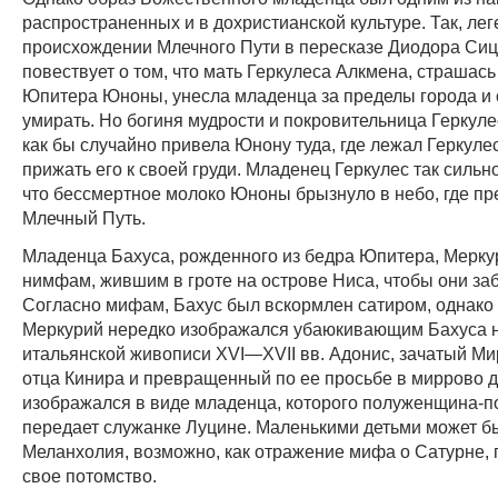
распространенных и в дохристианской культуре. Так, лег
происхождении Млечного Пути в пересказе Диодора Сиц
повествует о том, что мать Геркулеса Алкмена, страшас
Юпитера Юноны, унесла младенца за пределы города и 
умирать. Но богиня мудрости и покровительница Геркул
как бы случайно привела Юнону туда, где лежал Геркулес
прижать его к своей груди. Младенец Геркулес так сильно
что бессмертное молоко Юноны брызнуло в небо, где пр
Млечный Путь.
Младенца Бахуса, рожденного из бедра Юпитера, Мерку
нимфам, жившим в гроте на острове Ниса, чтобы они заб
Согласно мифам, Бахус был вскормлен сатиром, однако 
Меркурий нередко изображался убаюкивающим Бахуса н
итальянской живописи XVI—XVII вв. Адонис, зачатый Ми
отца Кинира и превращенный по ее просьбе в миррово д
изображался в виде младенца, которого полуженщина-п
передает служанке Луцине. Маленькими детьми может б
Меланхолия, возможно, как отражение мифа о Сатурне
свое потомство.