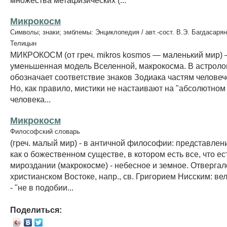
Микрокосм
Символы; знаки; эмблемы: Энциклопедия / авт.-сост. В.Э. Багдасарян
Телицын
МИКРОКОСМ (от греч. mikros kosmos — маленький мир) 
уменьшенная модель Вселенной, макрокосма. В астроло
обозначает соответствие знаков Зодиака частям человече
Но, как правило, мистики не настаивают на "абсолютном
человека...
Микрокосм
Философский словарь
(греч. малый мир) - в античной философии: представлен
как о божественном существе, в котором есть все, что ес
мироздании (макрокосме) - небесное и земное. Отвергал
христианском Востоке, напр., св. Григорием Нисским: ве
- "не в подобии...
Поделиться: