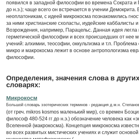
появился в западной философии во времена Сократа и П
до н.э.); чаще всего он встречается в учении Демокрита.
неоплатоникам, с идеей микрокосма познакомились гност
за ними христианские схоласты, иудейские каббалисты
Возрождения, например, Парацельс. Данная идея легла 
герметической философии и всех происшедших от нее м
учений: алхимии, теософии, оккультизма и т.п. Проблема
микро и макрокосма лежит в основе антропологизма евр
философии.
Определения, значения слова в други
словарях:
Микрокосм
Большой словарь эзотерических терминов - редакция д.м.н. Степано
(от греч. mikros kosmos маленький мир), со времен Боэц
философ 480-524 гг до н.э.) обозначение человека как «
Вселенной (макрокосма). Концепция микрокосма известн
во всех развитых мистических учениях и служит основой
множества метафизических (...