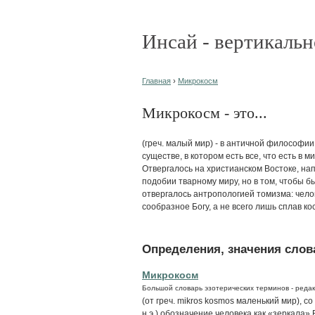
Инсай - вертикальн
Главная
›
Микрокосм
Микрокосм - это...
(греч. малый мир) - в античной философии
существе, в котором есть все, что есть в 
Отвергалось на христианском Востоке, напр
подобии тварному миру, но в том, чтобы 
отвергалось антропологией томизма: челов
сообразное Богу, а не всего лишь сплав к
Определения, значения слова
Микрокосм
Большой словарь эзотерических терминов - редак
(от греч. mikros kosmos маленький мир), с
н.э.) обозначение человека как «зеркала»