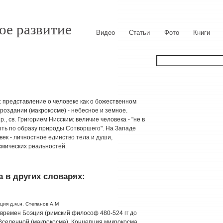
ое развитие
Видео
Статьи
Фото
Книги
: представление о человеке как о божественном
мироздании (макрокосме) - небесное и земное.
., св. Григорием Нисским: величие человека - "не в
быть по образу природы Сотворшего". На Западе
ек - личностное единство тела и души,
осмических реальностей.
 в других словарях:
ция д.м.н. Степанов А.М
о времен Боэция (римский философ 480-524 гг до
 Вселенной (макрокосма). Концепция микрокосма