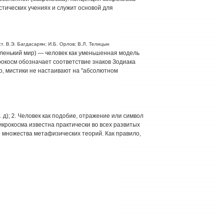
стических учениях и служит основой для
т. В.Э. Багдасарян; И.Б. Орлов; В.Л. Телицын
ленький мир) — человек как уменьшенная модель
рокосм обозначает соответствие знаков Зодиака
ло, мистики не настаивают на "абсолютном
. д); 2. Человек как подобие, отражение или символ
крокосма известна практически во всех развитых
я множества метафизических теорий. Как правило,