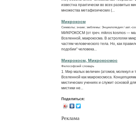
известна практически во всех развитых ми
множества метафизических (...
Микрокосм
Символы; знаки; эмблемы: Энциклопедия / авт.-сос
МИКРОКОСМ (от греч. mikros kosmos — ма
Вселенной, макрокосма. В астрологии мик
частям человеческого тела. Но, как прави
подобии" человека...
Микрокосм, Микрокосмос
Философский словарь
1. Мир малых величин (атомов, молекул и т
Вселенной как макрокосмоса. Концепциями
мистических учениях и служит основой дл
мистики не...
Поделиться:
Реклама