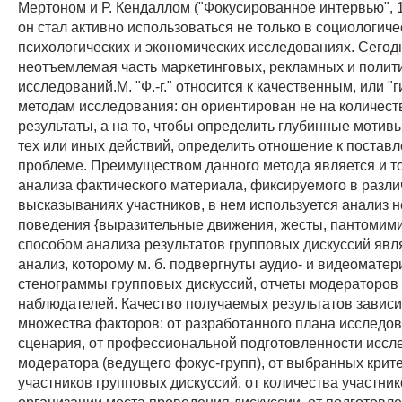
Мертоном и Р. Кендаллом ("Фокусированное интервью", 1
он стал активно использоваться не только в социологичес
психологических и экономических исследованиях. Сегодня 
неотъемлемая часть маркетинговых, рекламных и полит
исследований.М. "Ф.-г." относится к качественным, или "г
методам исследования: он ориентирован не на количес
результаты, а на то, чтобы определить глубинные мотив
тех или иных действий, определить отношение к постав
проблеме. Преимуществом данного метода является и то
анализа фактического материала, фиксируемого в разли
высказываниях участников, в нем используется анализ 
поведения {выразительные движения, жесты, пантомим
способом анализа результатов групповых дискуссий явля
анализ, которому м. б. подвергнуты аудио- и видеоматер
стенограммы групповых дискуссий, отчеты модераторов
наблюдателей. Качество получаемых результатов зависи
множества факторов: от разработанного плана исследов
сценария, от профессиональной подготовленности иссл
модератора (ведущего фокус-групп), от выбранных крит
участников групповых дискуссий, от количества участник
организации места проведения дискуссии, от подготовл