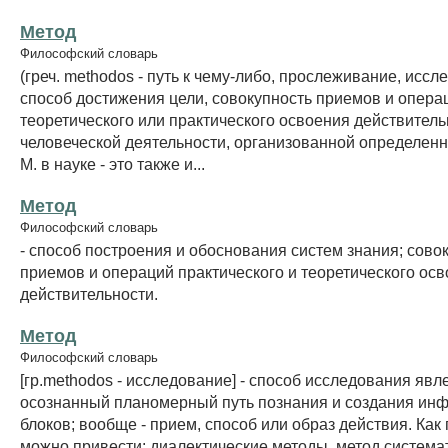
Метод
Философский словарь
(греч. methodos - путь к чему-либо, прослеживание, иссл
способ достижения цели, совокупность приемов и опера
теоретического или практического освоения действитель
человеческой деятельности, организованной определен
М. в науке - это также и...
Метод
Философский словарь
- способ построения и обоснования систем знания; сово
приемов и операций практического и теоретического ос
действительности.
Метод
Философский словарь
[гр.methodos - исследование] - способ исследования явл
осознанный планомерный путь познания и создания и
блоков; вообще - прием, способ или образ действия. Как
можно привести: диалектические методы, метод система