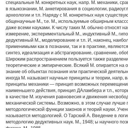
специальные М. конкретных наук, напр. М. механики, ср
в языкознании, М. анкетирования в социологии, радиоуг
археологии и т.п. Наряду с М. конкретных наук существу
общенаучные М., т.е. М., используемые обширным класс
даже всеми науками. К числу таких М. обычно относят н
измерение, экспериментальный М., индуктивный М., гипо
дедуктивный М., моделирование и т.п. И, наконец, наибо
применимыми как в познании, так и в практике, являются
синтез, идеализация и абстрагирование, сравнение, обоб
Широким распространением пользуется также разделени
теоретические и эмпирические. Всякий М. опирается на
знание об объектах познания или практической деятельн
иногда М. называют научные принципы и теории, напр,
принципы механики — принцип возможных перемещений
наименьшего действия, принцип ДАламбера и т.п., кото
в качестве М. изучения равновесия и движения несвобо
механической системы. Возможно, в этом случае лучше 
методологической функции законов и теорий науки. Учен
называется методологией. О Тарский А. Введение в логи
методологию дедуктивных наук. М., 1948; ы научного поз
физика. М., 1985.