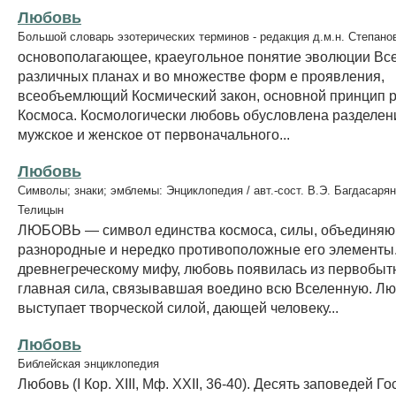
Любовь
Большой словарь эзотерических терминов - редакция д.м.н. Степано
основополагающее, краеугольное понятие эволюции Вс
различных планах и во множестве форм е проявления,
всеобъемлющий Космический закон, основной принцип р
Космоса. Космологически любовь обусловлена разделен
мужское и женское от первоначального...
Любовь
Символы; знаки; эмблемы: Энциклопедия / авт.-сост. В.Э. Багдасарян
Телицын
ЛЮБОВЬ — символ единства космоса, силы, объединя
разнородные и нередко противоположные его элементы
древнегреческому мифу, любовь появилась из первобытн
главная сила, связывавшая воедино всю Вселенную. Л
выступает творческой силой, дающей человеку...
Любовь
Библейская энциклопедия
Любовь (I Кор. XIII, Мф. XXII, 36-40). Десять заповедей 