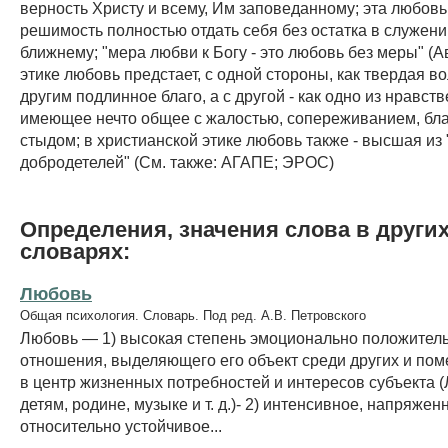
верность Христу и всему, Им заповеданному; эта любовь
решимость полностью отдать себя без остатка в служени
ближнему; "мера любви к Богу - это любовь без меры" (Ав
этике любовь предстает, с одной стороны, как твердая в
другим подлинное благо, а с другой - как одно из нравст
имеющее нечто общее с жалостью, сопереживанием, бл
стыдом; в христианской этике любовь также - высшая из
добродетелей" (См. также: АГАПЕ; ЭРОС)
Определения, значения слова в други
словарях:
Любовь
Общая психология. Словарь. Под ред. А.В. Петровского
Любовь — 1) высокая степень эмоционально положител
отношения, выделяющего его объект среди других и по
в центр жизненных потребностей и интересов субъекта (Л
детям, родине, музыке и т. д.)- 2) интенсивное, напряжен
относительно устойчивое...