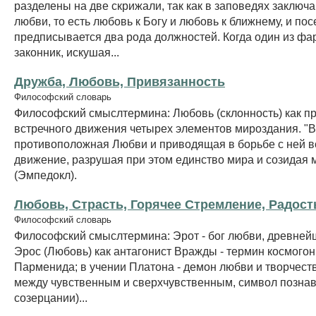
разделены на две скрижали, так как в заповедях заключ
любви, то есть любовь к Богу и любовь к ближнему, и по
предписывается два рода должностей. Когда один из фа
законник, искушая...
Дружба, Любовь, Привязанность
Философский словарь
Философский смыслтермина: Любовь (склонность) как п
встречного движения четырех элементов мироздания. "В
противоположная Любви и приводящая в борьбе с ней в
движение, разрушая при этом единство мира и созидая
(Эмпедокл).
Любовь, Страсть, Горячее Стремление, Радост
Философский словарь
Философский смыслтермина: Эрот - бог любви, древнейш
Эрос (Любовь) как антагонист Вражды - термин космогон
Парменида; в учении Платона - демон любви и творчест
между чувственным и сверхчувственным, символ познав
созерцании)...