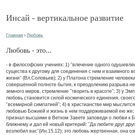
Инсай - вертикальное развитие
Главная
›
Любовь
Любовь - это...
- в философских учениях: 1) "влечение одного одушевле
существа к другому для соединения с ним и взаимного 
жизни" (Вл.Соловьев); 2) у Платона стремление человека
совершенной полноте бытия, к преодолению разрыва не
земного миров, стремление "творить в красоте"; 3) у Эмп
любовь становится силой космического единения, своег
"всемирной симпатией"; 4) в христианстве мир мыслитс
любовью Божией и жизнь в нем поддерживаемой ею же;
признал высшими в Ветхом Завете заповеди о любви к Б
ближнему и дал ей новый критерий: "Да любите друг друг
возлюбил вас"(Ин.15.12); это любовь жертвенная, она оз