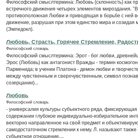
Философский смыслтермина: Любовь (склонность) как п
встречного движения четырех элементов мироздания. "В
противоположная Любви и приводящая в борьбе с ней в
движение, разрушая при этом единство мира и созидая
(Эмпедокл).
Любовь, Страсть, Горячее Стремление, Радост
Философский словарь
Философский смыслтермина: Эрот - бог любви, древнейш
Эрос (Любовь) как антагонист Вражды - термин космогон
Парменида; в учении Платона - демон любви и творчест
между чувственным и сверхчувственным, символ познав
созерцании)...
Любовь
Философский словарь
- универсалия культуры субъектного ряда, фиксирующая
содержании глубокое индивидуально-избирательное инт
векторно направленное на свой предмет и объективиру
самодостаточном стремлении к нему. Л. называют также 
субъектное отношение,...