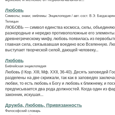
Любовь
Символы; знаки; эмблемы: Энциклопедия / авт.-сост. В.Э. Багдасарян
Телицын
ЛЮБОВЬ — символ единства космоса, силы, объединя
разнородные и нередко противоположные его элементы
древнегреческому мифу, любовь появилась из первобытн
главная сила, связывавшая воедино всю Вселенную. Л
выступает творческой силой, дающей человеку...
Любовь
Библейская энциклопедия
Любовь (I Кор. XIII, Мф. XXII, 36-40). Десять заповедей 
разделены на две скрижали, так как в заповедях заключ
любви, то есть любовь к Богу и любовь к ближнему, и по
предписывается два рода должностей. Когда один из фа
законник, искушая...
Дружба, Любовь, Привязанность
Философский словарь