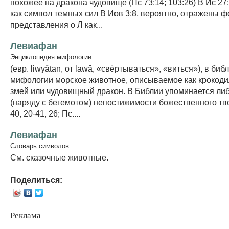
похожее на дракона чудовище (Пс 73:14; 103:26) В Ис 27
как символ темных сил В Иов 3:8, вероятно, отражены 
представления о Л как...
Левиафан
Энциклопедия мифологии
(евр. liwyâtan, от lawâ, «свёртываться», «виться»), в биб
мифологии морское животное, описываемое как крокодил
змей или чудовищный дракон. В Библии упоминается либ
(наряду с бегемотом) непостижимости божественного тв
40, 20-41, 26; Пс....
Левиафан
Словарь символов
См. сказочные животные.
Поделиться:
Реклама