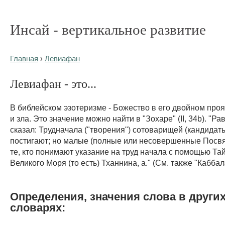
Инсай - вертикальное развитие
Главная
›
Левиафан
Левиафан - это...
В библейском эзотеризме - Божество в его двойном про
и зла. Это значение можно найти в "Зохаре" (II, 34b). "Р
сказал: Трудначала ("творения") сотоварищей (кандидаты
постигают; но малые (полные или несовершенные Посв
те, кто понимают указание на труд начала с помощью Т
Великого Моря (то есть) Тханнина, а." (См. также "Кабба
Определения, значения слова в други
словарях: