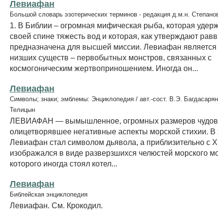
Левиафан
Большой словарь эзотерических терминов - редакция д.м.н. Степано
1. В Библии – огромная мифическая рыба, которая удер
своей спине тяжесть вод и которая, как утверждают рав
предназначена для высшей миссии. Левиафан является
низших существ – первобытных монстров, связанных с
космогоническим жертвоприношением. Иногда он...
Левиафан
Символы; знаки; эмблемы: Энциклопедия / авт.-сост. В.Э. Багдасарян
Телицын
ЛЕВИАФАН — вымышленное, огромных размеров чудов
олицетворявшее негативные аспекты морской стихии. В
Левиафан стал символом дьявола, а приблизительно с XII
изображался в виде разверзшихся челюстей морского мо
которого иногда стоял котел...
Левиафан
Библейская энциклопедия
Левиафан. См. Крокодил.