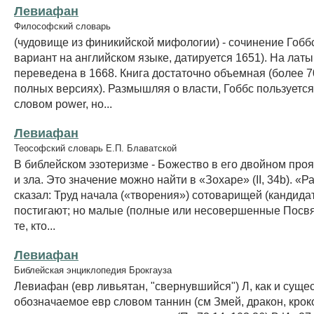
Левиафан
Философский словарь
(чудовище из финикийской мифологии) - сочинение Гобб
вариант на английском языке, датируется 1651). На латы
переведена в 1668. Книга достаточно объемная (более 7
полных версиях). Размышляя о власти, Гоббс пользуетс
словом power, но...
Левиафан
Теософский словарь Е.П. Блаватской
В библейском эзотеризме - Божество в его двойном про
и зла. Это значение можно найти в «Зохаре» (II, 34b). «
сказал: Труд начала («творения») сотоварищей (кандида
постигают; но малые (полные или несовершенные Посв
те, кто...
Левиафан
Библейская энциклопедия Брокгауза
Левиафан (евр ливьятан, "свернувшийся") Л, как и сущес
обозначаемое евр словом таннин (см Змей, дракон, кроко