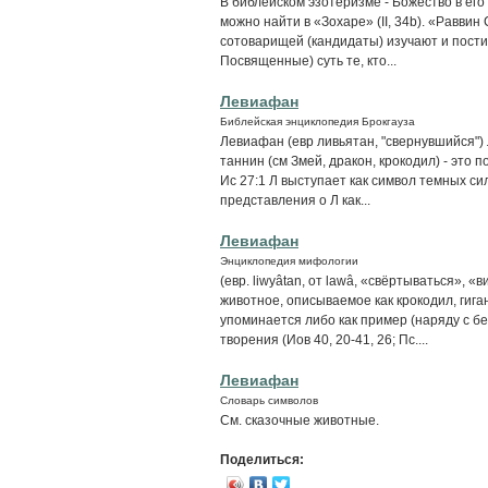
В библейском эзотеризме - Божество в ег
можно найти в «Зохаре» (II, 34b). «Раввин
сотоварищей (кандидаты) изучают и пост
Посвященные) суть те, кто...
Левиафан
Библейская энциклопедия Брокгауза
Левиафан (евр ливьятан, "свернувшийся") 
таннин (см Змей, дракон, крокодил) - это 
Ис 27:1 Л выступает как символ темных с
представления о Л как...
Левиафан
Энциклопедия мифологии
(евр. liwyâtan, от lawâ, «свёртываться», 
животное, описываемое как крокодил, гиг
упоминается либо как пример (наряду с б
творения (Иов 40, 20-41, 26; Пс....
Левиафан
Словарь символов
См. сказочные животные.
Поделиться: