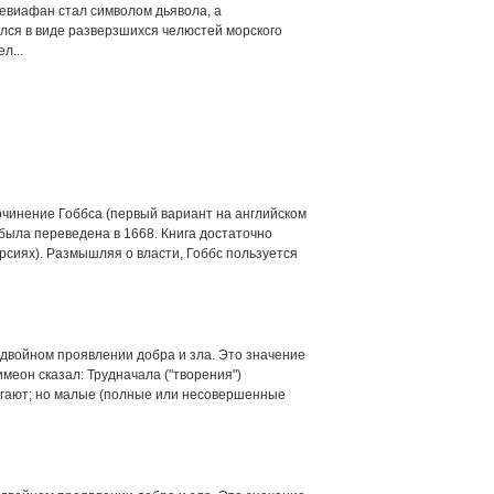
Левиафан стал символом дьявола, а
жался в виде разверзшихся челюстей морского
л...
очинение Гоббса (первый вариант на английском
 была переведена в 1668. Книга достаточно
рсиях). Размышляя о власти, Гоббс пользуется
о двойном проявлении добра и зла. Это значение
Симеон сказал: Трудначала ("творения")
игают; но малые (полные или несовершенные