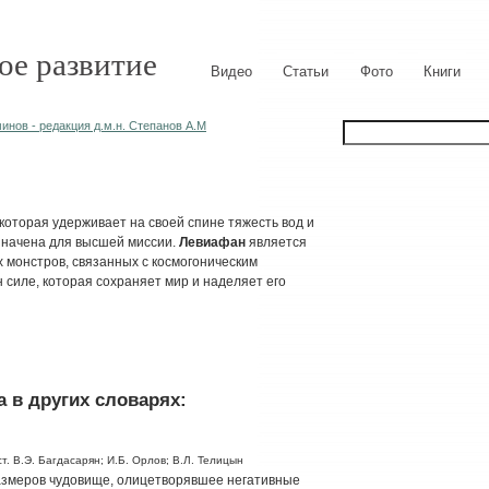
ое развитие
Видео
Статьи
Фото
Книги
нов - редакция д.м.н. Степанов А.М
которая удерживает на своей спине тяжесть вод и
значена для высшей миссии.
Левиафан
является
 монстров, связанных с космогоническим
силе, которая сохраняет мир и наделяет его
 в других словарях:
т. В.Э. Багдасарян; И.Б. Орлов; В.Л. Телицын
меров чудовище, олицетворявшее негативные