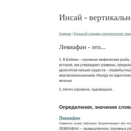
Инсай - вертикальн
Главная
›
Большой словарь эзотерических терми
Левиафан - это...
1. В Библии – огромная мифическая рыба, 
которая, как утверждают раввины, предна
архетипом низших существ – первобытных
жертвоприношением. Иногда он идентичен 
жизнью.
2. Нечто огромное, чудовищное.
Определения, значения слова
Левиафан
Символы; знаки; эмблемы: Энциклопедия / авт.-сос
ЛЕВИАФАН — вымышленное, огромных раз