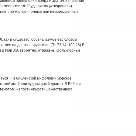
о двойном проявлении добра и зла. Это значение
 Симеон сказал: Труд начала («творения»)
игают; но малые (полные или несовершенные
Л, как и существо, обозначаемое евр словом
похожее на дракона чудовище (Пс 73:14; 103:26) В
ил В Иов 3:8, вероятно, отражены фольклорные
«виться»), в библейской мифологии морское
антский змей или чудовищный дракон. В Библии
егемотом) непостижимости божественного