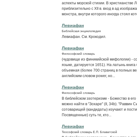
аспекты морской стихии. В христианстве 
приблизительно с XII в. вход в ад изобра
монстра, внутри которого иногда стоял коте
Левиафан
Библейская энциклопедия
Левиафан. См. Крокодил.
Левиафан
Философский словарь
(чудовище из финикийской мифологии) - с
языке, датируется 1651). На латынь книга
объемная (более 700 страниц в полных ве
английским словом power, но...
Левиафан
Философский словарь
В библейском эзотеризме - Божество в ег
можно найти в "Зохаре" (II, 34b). "Раввин 
сотоварищей (кандидаты) изучают и пост
Посвященные) суть те, кто...
Левиафан
Теософский словарь Е.П. Блаватской