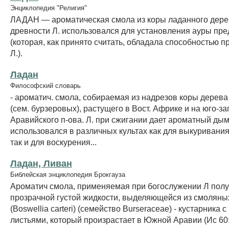
Энциклопедия "Религия"
ЛАДАН — ароматическая смола из коры ладанного дере
древности Л. использовался для установления ауры пр
(которая, как принято считать, обладала способностью 
Л.).
Ладан
Философский словарь
- ароматич. смола, собираемая из надрезов коры дерев
(сем. бурзеровых), растущего в Вост. Африке и на юго-з
Аравийского п-ова. Л. при сжигании дает ароматный ды
использовался в различных культах как для выкуривания
так и для воскурения...
Ладан, Ливан
Библейская энциклопедия Брокгауза
Ароматич смола, применяемая при богослужении Л полу
прозрачной густой жидкости, выделяющейся из смоляных
(Boswellia carteri) (семейство Burseraceae) - кустарника 
листьями, который произрастает в Южной Аравии (Ис 60:6