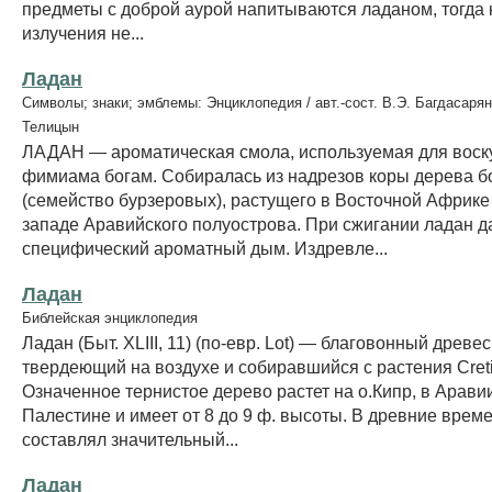
предметы с доброй аурой напитываются ладаном, тогда 
излучения не...
Ладан
Символы; знаки; эмблемы: Энциклопедия / авт.-сост. В.Э. Багдасарян
Телицын
ЛАДАН — ароматическая смола, используемая для воск
фимиама богам. Собиралась из надрезов коры дерева б
(семейство бурзеровых), растущего в Восточной Африке 
западе Аравийского полуострова. При сжигании ладан д
специфический ароматный дым. Издревле...
Ладан
Библейская энциклопедия
Ладан (Быт. ХLIII, 11) (по-евр. Lot) — благовонный древе
твердеющий на воздухе и собиравшийся с растения Creti
Означенное тернистое дерево растет на о.Кипр, в Арави
Палестине и имеет от 8 до 9 ф. высоты. В древние врем
составлял значительный...
Ладан