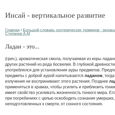
Инсай - вертикальное развитие
Главная
›
Большой словарь эзотерических терминов - редакц
Степанов А.М
Ладан - это...
(греч.), ароматическая смола, получаемая из коры ладан
других растений из рода босвелия. В глубокой древност
употреблялся для установления ауры предметов. Предпо
предметы с доброй аурой напитываются
ладаном
, тогд
излучения не воспринимают этого растения. Позднее
ла
применяться в храмах, чтобы усилить и приблизить тонк
имеет свойство усиливать жизненность тонкого мира. Ег
при погребениях с целью освободить сознания умерших,
неподготовленных к смерти, от сонного состояния.