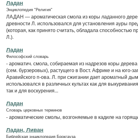
Ладан
Энциклопедия "Религия"
ЛАДАН — ароматическая смола из коры ладанного дере
древности Л. использовался для установления ауры пр
(которая, как принято считать, обладала способностью 
Л.).
Ладан
Философский словарь
- ароматич. смола, собираемая из надрезов коры дерев
(сем. бурзеровых), растущего в Вост. Африке и на юго-з
Аравийского п-ова. Л. при сжигании дает ароматный ды
использовался в различных культах как для выкуривания
так и для воскурения...
Ладан
Словарь церковных терминов
- ароматические смолы, возгоняемые в кадиле на горящи
Ладан, Ливан
Библейская энциклопедия Брокгауза