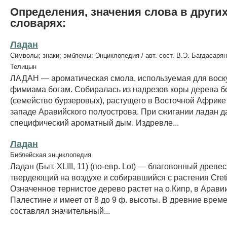
Определения, значения слова в други
словарях:
Ладан
Символы; знаки; эмблемы: Энциклопедия / авт.-сост. В.Э. Багдасарян
Телицын
ЛАДАН — ароматическая смола, используемая для воск
фимиама богам. Собиралась из надрезов коры дерева б
(семейство бурзеровых), растущего в Восточной Африке 
западе Аравийского полуострова. При сжигании ладан д
специфический ароматный дым. Издревле...
Ладан
Библейская энциклопедия
Ладан (Быт. ХLIII, 11) (по-евр. Lot) — благовонный древе
твердеющий на воздухе и собиравшийся с растения Creti
Означенное тернистое дерево растет на о.Кипр, в Арави
Палестине и имеет от 8 до 9 ф. высоты. В древние врем
составлял значительный...