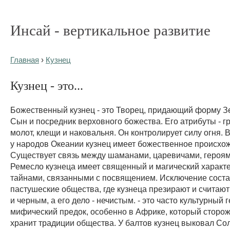
Инсай - вертикальное развитие
Главная
›
Кузнец
Кузнец - это...
Божественный кузнец - это Творец, придающий форму Зе
Сын и посредник верховного божества. Его атрибуты - г
молот, клещи и наковальня. Он контролирует силу огня.
у народов Океании кузнец имеет божественное происхо
Существует связь между шаманами, царевичами, героям
Ремесло кузнеца имеет священный и магический характе
тайнами, связанными с посвящением. Исключение сост
пастушеские общества, где кузнеца презирают и считаю
и черным, а его дело - нечистым. - это часто культурный 
мифический предок, особенно в Африке, который сторож
хранит традиции общества. У балтов кузнец выковал Со