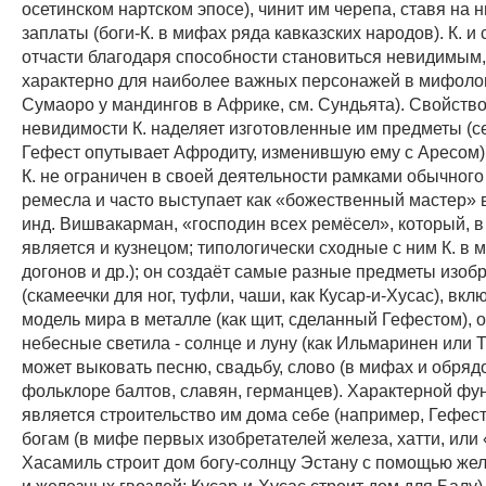
осетинском нартском эпосе), чинит им черепа, ставя на 
заплаты (боги-К. в мифах ряда кавказских народов). К. и
отчасти благодаря способности становиться невидимым,
характерно для наиболее важных персонажей в мифолог
Сумаоро у мандингов в Африке, см. Сундьята). Свойств
невидимости К. наделяет изготовленные им предметы (се
Гефест опутывает Афродиту, изменившую ему с Аресом)
К. не ограничен в своей деятельности рамками обычного
ремесла и часто выступает как «божественный мастер» 
инд. Вишвакарман, «господин всех ремёсел», который, в
является и кузнецом; типологически сходные с ним К. в
догонов и др.); он создаёт самые разные предметы изо
(скамеечки для ног, туфли, чаши, как Кусар-и-Хусас), вкл
модель мира в металле (как щит, сделанный Гефестом),
небесные светила - солнце и луну (как Ильмаринен или Т
может выковать песню, свадьбу, слово (в мифах и обря
фольклоре балтов, славян, германцев). Характерной фун
является строительство им дома себе (например, Гефест
богам (в мифе первых изобретателей железа, хатти, или 
Хасамиль строит дом богу-солнцу Эстану с помощью же
и железных гвоздей; Кусар-и-Хусас строит дом для Балу)