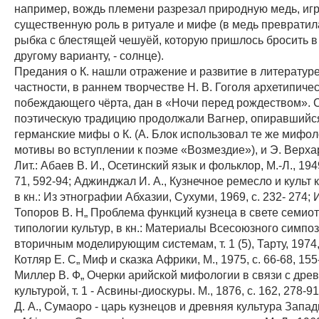
например, вождь племени разрезал природную медь, и
существенную роль в ритуале и мифе (в медь превратил
рыбка с блестящей чешуёй, которую пришлось бросить в 
другому варианту, - солнце).
Предания о К. нашли отражение и развитие в литературе
частности, в раннем творчестве Н. В. Гоголя архетипичес
побеждающего чёрта, дан в «Ночи перед рождеством».
поэтическую традицию продолжали Вагнер, опиравшийся
германские мифы о К. (А. Блок использовал те же мифо
мотивы во вступлении к поэме «Возмездие»), и Э. Верха
Лит.: Абаев В. И., Осетинский язык и фольклор, М.-Л., 1949,
71, 592-94; Аджинджал И. А., Кузнечное ремесло и культ к
в кн.: Из этнографии Абхазии, Сухуми, 1969, с. 232- 274; 
Топоров В. Н„ Проблема функций кузнеца в свете семио
типологии культур, в кн.: Материалы Всесоюзного симпо
вторичным моделирующим системам, т. 1 (5), Тарту, 1974, 
Котляр Е. С„ Миф и сказка Африки, М., 1975, с. 66-68, 155
Миллер В. Ф„ Очерки арийской мифологии в связи с др
культурой, т. 1 - Асвины-диоскуры. М., 1876, с. 162, 278-9
Д. А., Сумаоро - царь кузнецов и древняя культура Запа