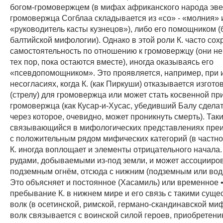
богом-громовержцем (в мифах африканского народа эве
громовержца Согблаа складывается из «со» - «молния» и
«руководитель касты кузнецов»), либо его помощником (б
балтийской мифологии). Однако в этой роли К. часто сох
самостоятельность по отношению к громовержцу (они н
тех пор, пока остаются вместе), иногда оказываясь его
«псевдопомощником». Это проявляется, например, при 
несогласиях, когда К. (как Пиркуши) отказывается изгото
(стрелу) для громовержца или может стать косвенной пр
громовержца (как Кусар-и-Хусас, убедивший Балу сделат
через которое, очевидно, может проникнуть смерть). Так
связывающийся в мифологических представлениях пре
с положительным рядом мифических категорий (в частнос
К. иногда воплощает и элементы отрицательного начала.
рудами, добываемыми из-под земли, и может ассоцииров
подземным огнём, отсюда с нижним (подземным или во
Это объясняет и постоянное (Хасамиль) или временное 
пребывание К. в нижнем мире и его связь с такими сущес
волк (в осетинской, римской, германо-скандинавской миф
волк связывается с воинской силой героев, приобретени