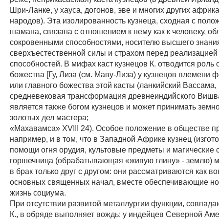
Шри-Ланке, у хауса, догонов, эве и многих других африк
народов). Эта изолированность кузнеца, сходная с пол
шамана, связана с отношением к нему как к человеку, 
сокровенными способностями, носителю высшего знани
сверхъестественной силы и страхом перед реализацией
способностей. В мифах каст кузнецов К. отводится роль 
божества [Гу, Лиза (см. Маву-Лиза) у кузнецов племени 
или главного божества этой касты (ланкийский Вассама,
средневековая трансформация древнеиндийского Вишв
является также богом кузнецов и может принимать земн
золотых дел мастера;
«Махавамса» XVIII 24). Особое положение в обществе п
например, и в том, что в Западной Африке кузнец (изго
помощи огня орудия, культовые предметы и магические 
горшечница (обрабатывающая «живую глину» - землю) м
в брак только друг с другом: они рассматриваются как 
основных священных начал, вместе обеспечивающие н
жизнь социума.
При отсутствии развитой металлургии функции, совпад
К., в обряде выполняет вождь: у индейцев Северной Аме