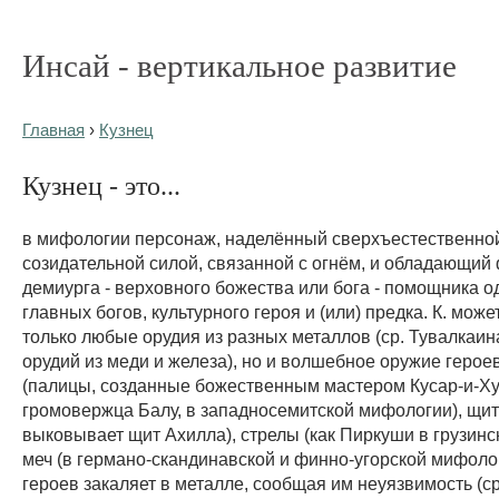
Инсай - вертикальное развитие
Главная
›
Кузнец
Кузнец - это...
в мифологии персонаж, наделённый сверхъестественно
созидательной силой, связанной с огнём, и обладающий
демиурга - верховного божества или бога - помощника о
главных богов, культурного героя и (или) предка. К. може
только любые орудия из разных металлов (ср. Тувалкаина
орудий из меди и железа), но и волшебное оружие герое
(палицы, созданные божественным мастером Кусар-и-Х
громовержца Балу, в западносемитской мифологии), щит
выковывает щит Ахилла), стрелы (как Пиркуши в грузинс
меч (в германо-скандинавской и финно-угорской мифологи
героев закаляет в металле, сообщая им неуязвимость (ср