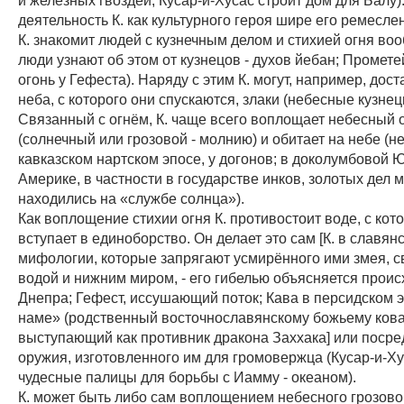
деятельность К. как культурного героя шире его ремесл
К. знакомит людей с кузнечным делом и стихией огня воо
люди узнают об этом от кузнецов - духов йебан; Промет
огонь у Гефеста). Наряду с этим К. могут, например, дос
неба, с которого они спускаются, злаки (небесные кузнец
Связанный с огнём, К. чаще всего воплощает небесный 
(солнечный или грозовой - молнию) и обитает на небе (н
кавказском нартском эпосе, у догонов; в доколумбовой
Америке, в частности в государстве инков, золотых дел 
находились на «службе солнца»).
Как воплощение стихии огня К. противостоит воде, с кот
вступает в единоборство. Он делает это сам [К. в славян
мифологии, которые запрягают усмирённого ими змея, с
водой и нижним миром, - его гибелью объясняется прои
Днепра; Гефест, иссушающий поток; Кава в персидском 
наме» (родственный восточнославянскому божьему ковал
выступающий как противник дракона Заххака] или поср
оружия, изготовленного им для громовержца (Кусар-и-Ху
чудесные палицы для борьбы с Иамму - океаном).
К. может быть либо сам воплощением небесного грозовог