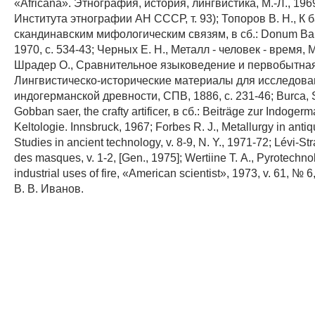
«Africana». Этнография, история, лингвистика, М.-Л., 196
Института этнографии АН СССР, т. 93); Топоров В. Н., К б
скандинавским мифологическим связям, в сб.: Donum Balt
1970, с. 534-43; Черных Е. Н., Металл - человек - время, 
Шрадер О., Сравнительное языковедение и первобытная
Лингвистическо-исторические материалы для исследова
индогерманской древности, СПВ, 1886, с. 231-46; Burca, 
Gobban saer, the crafty artificer, в сб.: Beiträge zur Indogerm
Keltologie. Innsbruck, 1967; Forbes R. J., Metallurgy in antiqui
Studies in ancient technology, v. 8-9, N. Y., 1971-72; Lévi-St
des masques, v. 1-2, [Gen., 1975]; Wertiine Т. A., Pyrotechnol
industrial uses of fire, «American scientist», 1973, v. 61, № 6
В. В. Иванов.