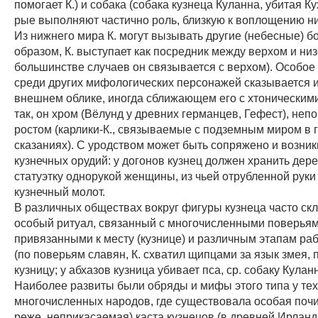
помогает К.) и собака (собака кузнеца Куланна, убитая Кух
рые выполняют частично роль, близкую к воплощению н
Из нижнего мира К. могут вызывать другие (небесные) бо
образом, К. выступает как посредник между верхом и низ
большинстве случаев он связывается с верхом). Особое
среди других мифологических персонажей сказывается и
внешнем облике, иногда сближающем его с хтоническим
так, он хром (Вёлунд у древних германцев, Гефест), неп
ростом (карлики-К., связываемые с подземным миром в 
сказаниях). С уродством может быть сопряжено и возни
кузнечных орудий: у догонов кузнец должен хранить дер
статуэтку однорукой женщины, из чьей отрубленной руки
кузнечный молот.
В различных обществах вокруг фигуры кузнеца часто ск
особый ритуал, связанный с многочисленными поверья
привязанными к месту (кузнице) и различным этапам ра
(по поверьям славян, К. схватил щипцами за язык змея, 
кузницу; у абхазов кузница убивает пса, ср. собаку Куланна 
Наиболее развиты были обряды и мифы этого типа у тех
многочисленных народов, где существовала особая почи
реже, неприкасаемая) каста кузнецов (в древней Ирланд