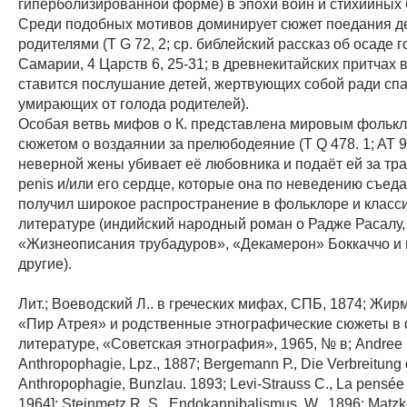
гиперболизированной форме) в эпохи войн и стихийных 
Среди подобных мотивов доминирует сюжет поедания д
родителями (Т G 72, 2; ср. библейский рассказ об осаде г
Самарии, 4 Царств 6, 25-31; в древнекитайских притчах 
ставится послушание детей, жертвующих собой ради сп
умирающих от голода родителей).
Особая ветвь мифов о К. представлена мировым фольк
сюжетом о воздаянии за прелюбодеяние (Т Q 478. 1; AT 9
неверной жены убивает её любовника и подаёт ей за тра
penis и/или его сердце, которые она по неведению съеда
получил широкое распространение в фольклоре и класс
литературе (индийский народный роман о Радже Расалу,
«Жизнеописания трубадуров», «Декамерон» Боккаччо и
другие).
Лит.; Воеводский Л.. в греческих мифах, СПБ, 1874; Жирм
«Пир Атрея» и родственные этнографические сюжеты в 
литературе, «Советская этнография», 1965, № в; Andree 
Anthropophagie, Lpz., 1887; Вergemann Р., Die Verbreitung 
Anthropophagie, Bunzlau. 1893; Levi-Strauss C., La pensée 
1964]; Steinmetz R. S.. Endokannibalismus, W., 1896; Мatzke