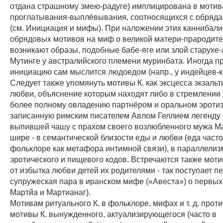
отдана страшному змею-радуге) имплицирована в мотив
проглатывания-выплёвывания, соотносящихся с обряд
(см. Инициация и мифы). При наложении этих каннибали
обрядовых мотивов на миф о великой матери-прародит
возникают образы, подобные бабе-яге или злой старухе
Мутинге у австралийского племени муринбата. Иногда 
инициацию сам мыслится людоедом (напр., у индейцев-к
Следует также упомянуть мотивы К. как эксцесса экзаль
любви, объяснение которым находят либо в стремлении
более полному овладению партнёром и оральном эротиз
записанную римским писателем Авлом Геллием легенду 
выпившей чашу с прахом своего возлюбленного мужа Ма
шире - в семантической близости еды и любви (еда часто
фольклоре как метафора интимной связи), в параллелиз
эротического и пищевого кодов. Встречаются также мот
от избытка любви детей их родителями - так поступает п
супружеская пара в иранском мифе («Авеста») о первых
Мартйа и Мартианаг).
Мотивам ритуального К. в фольклоре, мифах и т. д. прот
мотивы К. вынужденного, актуализирующегося (часто в