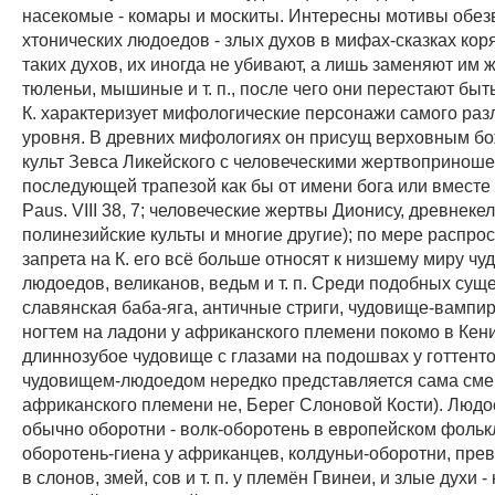
насекомые - комары и москиты. Интересны мотивы обе
хтонических людоедов - злых духов в мифах-сказках кор
таких духов, их иногда не убивают, а лишь заменяют им 
тюленьи, мышиные и т. п., после чего они перестают быт
К. характеризует мифологические персонажи самого раз
уровня. В древних мифологиях он присущ верховным бо
культ Зевса Ликейского с человеческими жертвопринош
последующей трапезой как бы от имени бога или вместе 
Paus. VIII 38, 7; человеческие жертвы Дионису, древнекел
полинезийские культы и многие другие); по мере распро
запрета на К. его всё больше относят к низшему миру чу
людоедов, великанов, ведьм и т. п. Среди подобных суще
славянская баба-яга, античные стриги, чудовище-вампи
ногтем на ладони у африканского племени покомо в Кен
длиннозубое чудовище с глазами на подошвах у готтенто
чудовищем-людоедом нередко представляется сама смер
африканского племени не, Берег Слоновой Кости). Люд
обычно оборотни - волк-оборотень в европейском фольк
оборотень-гиена у африканцев, колдуньи-оборотни, пр
в слонов, змей, сов и т. п. у племён Гвинеи, и злые духи 