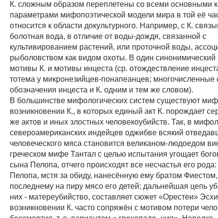
К. сложным образом переплетены со всеми основными к
параметрами мифопоэтической модели мира в той её час
относится к области докультурного. Например, с К. связ
болотная вода, в отличие от воды-дождя, связанной с
культивированием растений, или проточной воды, ассо
рыболовством как видом охоты. В один синонимический
мотивы К. и мотивы инцеста (ср. отождествление инцест
тотема у микронезийцев-понапеанцев; многочисленные 
обозначения инцеста и К. одним и тем же словом).
В большинстве мифологических систем существуют миф
возникновении К., в которых единый акт К. порождает с
же актов и иных злостных человекоубийств. Так, в мифо
североамериканских индейцев оджибве всякий отведав
человеческого мяса становится великаном-людоедом вин
греческом мифе Тантал с целью испытания угощает бого
сына Пелопа, отчего происходят все несчастья его рода:
Пелопа, мстя за обиду, нанесённую ему братом Фиестом,
последнему на пиру мясо его детей; дальнейшая цепь уб
них - матереубийство, составляет сюжет «Орестеи» Эсх
возникновении К. часто сопряжён с мотивом потери чел
бессмертия, т. е. вариантом « грехопаде- ния». Нередко