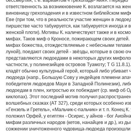
ответственность за возникновение К. возлагается на жен
виновницу грехопадения и в известном библейском миф
Еве (при том, что в реальности участие женщин в людое
пиршестве часто табуируется, как табуируется иногда и
женской плоти). Мотивы К. наличествуют также и в косм
мифах. Таков миф о Кроносе, пожирающем своих детей.
мифах божества, отождествляемые с небесными телами
луной), поедают своих детей - звёзды, которые в свою о
представляются людоедами в некоторых других мифолог
частности, у полинезийцев островов Туамоту; Т G 11.8.1).
кладёт обычно культурный герой, который либо убивает 
людоеда (напр., Большую Сову у индейцев племени апачи
победителя людоедов Мауи в Западной Полинезии), либо
людоедам в плен, хитростью их побеждает (ср. миф об О
киклопах). Этот последний мотив получил распростране
волшебных сказках (AT 327), среди которых особенно и
«Гензель и Гретель», «Мальчик-с-пальчик» и т. п. Конец К.
положил Орфей, у египтян - Осирис, у айнов - бог Аиойн
мифам различных народов (кетов, нанайцев и др.), из д
сожжении уничтоженного чудовища-людоеда произошли