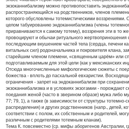
экзоканнибализму можно противопоставить эндоканнибализ
распространяющийся на родственников, членов племени и
которого обусловлены тотемистическими воззрениями. 
целом табуированию эндоканнибализма (члены тотемног
приравниваются к самому тотему), воззрения эти в то ж
провоцируют и обычаи ритуального жертвоприношения 
последующим вкушением частей тела (сердца, печени к
витальных сил) родоначальника и покровителя клана, з
старейшим членом племени, «священным царём» или с
подготавливаемым для этой цели (как у мексиканских ин
Отсюда многочисленные мифологические сюжеты с пое
божества - вплоть до пасхальной евхаристии. Восходящ
ограничения - запрет на эндоканнибализм при сохранен
экзоканнибализма и в условиях экзогамии - порождают 
поедания женой (часто в зверином образе) мужа либо м
77; 79, 1), а также (в зависимости от структуры тотемно-
распределения) и других родственников (напр., детей, к
соответствии с полом, их собственным и родителей, могу
различным с родителями тотемным кланам).
Тема К. повсеместно (ср. мифы аборигенов Австралии, г