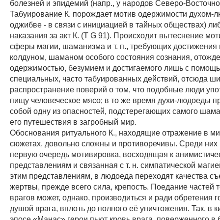
болезней и эпидемий (напр., у народов Северо-Восточно
Табуирование К. порождает мотив одержимости духом-л
оджибве - в связи с инициацией в тайных обществах) ли
наказания за акт К. (Т G 91). Происходит вытеснение мот
сферы магии, шаманизма и т. п., требующих достижения
колдуном, шаманом особого состояния сознания, отожд
одержимостью, безумием и достигаемого лишь с помощ
специальных, часто табуированных действий, отсюда ш
распространение поверий о том, что подобные люди упо
пищу человеческое мясо; в то же время духи-людоеды 
собой одну из опасностей, подстерегающих самого шам
его путешествия в загробный мир.
Обоснования ритуального К., находящие отражение в м
сюжетах, довольно сложны и противоречивы. Среди них
первую очередь мотивировка, восходящая к анимистиче
представлениям и связанная с т. н. симпатической магие
этим представлениям, в людоеда переходят качества с
жертвы, прежде всего сила, крепость. Поедание частей 
врагов может, однако, производиться и ради обретения г
душой врага, вплоть до полного её уничтожения. Так, в к
эпосе «Манас» герои пьют кровь врага, поверженного в 