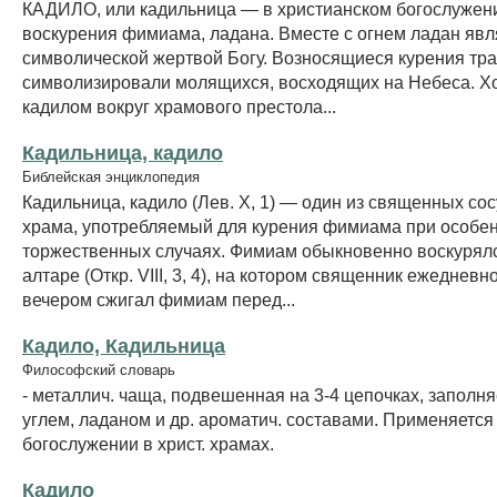
КАДИЛО, или кадильница — в христианском богослужени
воскурения фимиама, ладана. Вместе с огнем ладан явл
символической жертвой Богу. Возносящиеся курения тр
символизировали молящихся, восходящих на Небеса. Х
кадилом вокруг храмового престола...
Кадильница, кадило
Библейская энциклопедия
Кадильница, кадило (Лев. X, 1) — один из священных сос
храма, употребляемый для курения фимиама при особе
торжественных случаях. Фимиам обыкновенно воскурялс
алтаре (Откр. VIII, 3, 4), на котором священник ежедневн
вечером сжигал фимиам перед...
Кадило, Кадильница
Философский словарь
- металлич. чаща, подвешенная на 3-4 цепочках, запол
углем, ладаном и др. ароматич. составами. Применяется
богослужении в христ. храмах.
Кадило