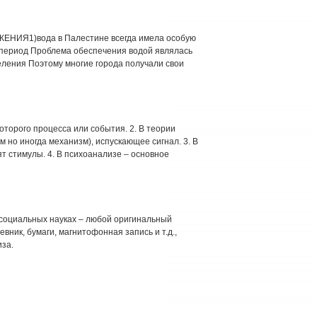
ИЯ1)вода в Палестине всегда имела особую
 период Проблема обеспечения водой являлась
еления Поэтому многие города получали свои
оторого процесса или события. 2. В теории
 но иногда механизм), испускающее сигнал. 3. В
ят стимулы. 4. В психоанализе – основное
социальных науках – любой оригинальный
вник, бумаги, магнитофонная запись и т.д.,
за.