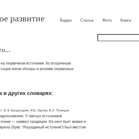
ое развитие
Видео
Статьи
Фото
Книги
о...
на первичном источнике. Ко вторичным
етации и/или обзоры и резюме первичных
 в других словарях:
т. В.Э. Багдасарян; И.Б. Орлов; В.Л. Телицын
вдохновения. У святых источников
очник — символ традиции. Из него бьет живая и
крена (букв. "Лошадиный источник") был местом