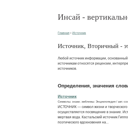
Инсай - вертикальн
Главная
›
Источник
Источник, Вторичный - эт
Любой источник информации, основанный 
источникам относятся рецензии, интерпр
источников.
Определения, значения слова
Источник
Символы; знаки; эмблемы: Энциклопедия / авт.-сос
ИСТОЧНИК — символ жизни и творческого 
осуществляется посвящение в знание. Ист
мертвая вода. Кастальский источник Гиппо
поэтического вдохновения на...