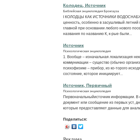
Колодец, Источник
Библейская энциклопедия Брокгауза
I КОЛОДЦЫ КАК ИСТОЧНИКИ ВОДОСНАБЖЕН
ценность, особенно в засушливый летний
главной при основании любого нового пос
названия по названию К, к-рые были...
Источник
Психологическая энциклопедия
1. Вообще – изначальная локализация нек
коммуникации – существо (обычно организм
психофизике – прибор, из ко-торого исход
состояние, которое инициирует...
Источник, Первичный
Психологическая энциклопедия
Первоначальныйисточник информации. В 
документ или сообщение из первых уст, дне
которые предоставляют данные для анали
Поделиться:
Реклама