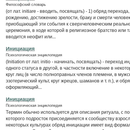
Философский словарь
(от лат. initiare - вводить, посвящать) - 1) обряд переход
рождению, достижению зрелости, браку и смерти человек
приобщающий эти события к сверхчеловеческим реально
церемония, в ходе которой в религиозное братство или 
вводится неофит или...
Инициация
Психологическая энциклопедия
(Initiation от лат. initio - начинать, посвящать) - переход 
одного статуса в другой, в частности включение в некот
круг лиц (в число полноправных членов племени, в мужс
эзотерический культ, круг жрецов, шаманов и т. п.), и обря
оформляющий...
Инициация
Психологическая энциклопедия
Термин обычно используется для описания ритуала, с 
которого подросток присоединяется к сообществу взрос
некоторых культурах обряд инициации имеет вид форма