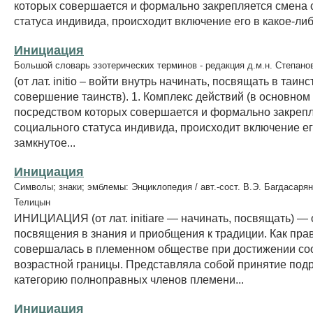
которых совершается и формально закрепляется смена 
статуса индивида, происходит включение его в какое-либ
Инициация
Большой словарь эзотерических терминов - редакция д.м.н. Степано
(от лат. initio – войти внутрь начинать, посвящать в таинств
совершение таинств). 1. Комплекс действий (в основном
посредством которых совершается и формально закреп
социального статуса индивида, происходит включение ег
замкнутое...
Инициация
Символы; знаки; эмблемы: Энциклопедия / авт.-сост. В.Э. Багдасарян
Телицын
ИНИЦИАЦИЯ (от лат. initiare — начинать, посвящать) — 
посвящения в знания и приобщения к традиции. Как пра
совершалась в племенном обществе при достижении со
возрастной границы. Представляла собой принятие подр
категорию полноправных членов племени...
Инициация