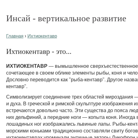
Инсай - вертикальное развитие
Главная
›
Ихтиокентавр
Ихтиокентавр - это...
ИХТИОКЕНТАВР
— вымышленное сверхъестественное 
сочетающее в своем облике элементы рыбы, коня и чело
Дословно переводится как "рыба-кентавр". Другое назва
кентавр".
Символизирует соединение трех областей мироздания —
и духа. В греческой и римской скульптуре изображения 
встречаются довольно часто. Эти существа до пояса люди
них дельфиний, а передние ноги — копыта коня. Иногда 
лошадиных ног изображались львиные лапы. Рыбы-кент
морскими коньками традиционно составляли свиту богов
ихтиокентаврах упоминали античные авторы Ликофрон и